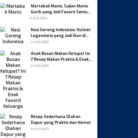
Martabak Manis, Sajian Manis
Gurih yang Jadi Favorit Semua
Kalangan
In KULINER
Nasi Goreng Indonesia: Kuliner
Legendaris yang Jadi Ikon di
Dunia
In KULINER
Anak Bosan Makan Ketupat Ini
7 Resep Makan Praktis & Enak
Favorit Keluarga
In KULINER
Resep Sederhana Olahan
Dapur yang Praktis dan Hemat
In KULINER