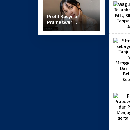
Profil Rasyifa
Prameswari,
Mengenal Lebih Dekat
Sosok dan
Perjalanannya