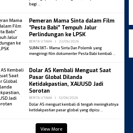
bagi
Pemeran Mama Sinta dalam Film
“Pesta Babi” Tempuh Jalur
Perlindungan ke LPSK
By
BERITA UTAMA
|
22/06/2026
Moses
SUM41JKT– Mama Sinta Dan Polemik yang
mengiringi film dokumenter Pesta Babi kembali
Dolar AS Kembali Menguat Saat
Pasar Global Dilanda
Ketidakpastian, XAUUSD Jadi
Sorotan
By
BERITA UTAMA
|
12/06/2026
Moses
Dolar AS menguat kembali di tengah meningkatnya
ketidakpastian pasar global yang dipicu
View More