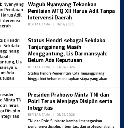
Wagub Nyanyang Tekankan
Penilaian MTQ XII Harus Adil Tanpa
Intervensi Daerah
By
BERITA UTAMA
|
11/07/2026
Moses
Status Hendri sebagai Sekdako
Tanjungpinang Masih
Menggantung, Lis Darmansyah:
Belum Ada Keputusan
By
BERITA UTAMA
|
10/07/2026
Moses
Status Hendri Pemerintah Kota Tanjungpinang
hingga kini belum menetapkan siapa yang akan
Presiden Prabowo Minta TNI dan
Polri Terus Menjaga Disiplin serta
Integritas
By
BERITA UTAMA
|
01/07/2026
Moses
TNI dan Polri Subianto kembali menegaskan
pentingnya disiplin, integritas, dan profesionalisme