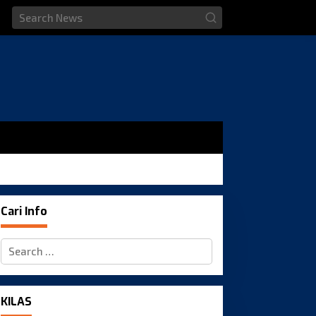
Cari Info
Search
for:
KILAS