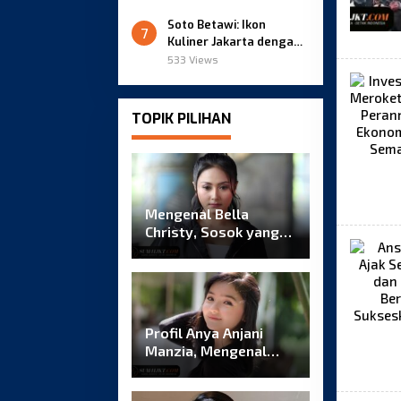
Soto Betawi: Ikon
7
Kuliner Jakarta dengan
Kuah Gurih Berempah
533 Views
TOPIK PILIHAN
Mengenal Bella
Christy, Sosok yang
Menarik Perhatian
Lewat Konten TikTok
Profil Anya Anjani
Manzia, Mengenal
Lebih Dekat Sosok di
Balik Namanya