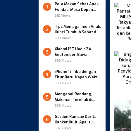
Pola Makan Sehat Anak,
1
Fondasi Masa Depan
yang Berkualitas
610 Views
Tips Menjaga Imun Anak,
2
Kunci Tumbuh Sehat dan
Kuat
603 Views
Xiaomi 15T Hadir 24
3
September, Bawa
Kamera Leica dan
589 Views
HyperOS Baru
iPhone 17 Tiba dengan
4
Fitur Baru, Kapan Waktu
Beli yang Pas?
583 Views
Mengenal Rendang,
5
Makanan Terenak di
Dunia versi CNN
555 Views
Gordon Ramsay Derita
6
Kanker Kulit, Apa Itu
Karsinoma Sel Basal?
537 Views