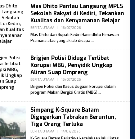
Mas Dhito Pantau Langsung MPLS
Sekolah Rakyat di Kediri, Tekankan
Kualitas dan Kenyamanan Belajar
By
BERITA UTAMA
|
16/07/2026
Moses
Mas Dhito dari Bupati Kediri Hanindhito Himawan
Pramana atau yang akrab disapa
Brigjen Polisi Diduga Terlibat
Korupsi MBG, Penyidik Ungkap
Aliran Suap Ompreng
By
BERITA UTAMA
|
15/07/2026
Moses
Brigjen Polisi dan Kasus dugaan korupsi dalam
program Makan Bergizi Gratis (MBG)
Simpang K-Square Batam
Digegerkan Tabrakan Beruntun,
Tiga Orang Terluka
By
BERITA UTAMA
|
14/07/2026
Moses
K-Square Batam Peristiwa kecelakaan lalu lintas