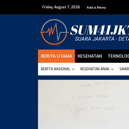
Skip
Friday, August 7, 2026
to
Add a Menu
content
BERITA UTAMA
KESEHATAN
TEKNOLOG
BERITA NASIONAL
KESEHATAN ANAK
SMAR