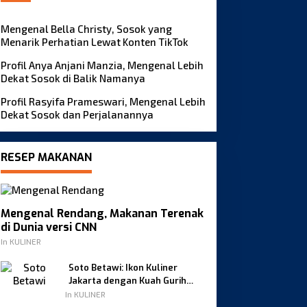
Mengenal Bella Christy, Sosok yang
Menarik Perhatian Lewat Konten TikTok
BERITA UTAMA
Profil Anya Anjani Manzia, Mengenal Lebih
Simpang K-Square Batam Digeg
Dekat Sosok di Balik Namanya
Beruntun, Tiga Orang Terluka
Profil Rasyifa Prameswari, Mengenal Lebih
Dekat Sosok dan Perjalanannya
/07/2026
RESEP MAKANAN
Mengenal Rendang, Makanan Terenak
di Dunia versi CNN
engenal Khansa Alodia,
Mengenal Bella Christy,
osok yang Menarik
Sosok yang Menarik
In KULINER
erhatian Publik
Perhatian Lewat Konten
Soto Betawi: Ikon Kuliner
TikTok
Jakarta dengan Kuah Gurih
Berempah
In KULINER