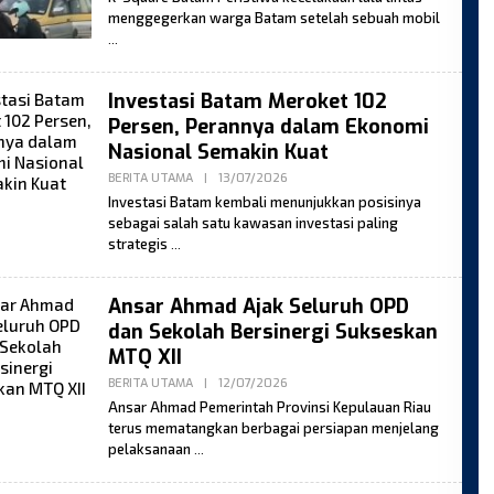
menggegerkan warga Batam setelah sebuah mobil
Investasi Batam Meroket 102
Persen, Perannya dalam Ekonomi
Nasional Semakin Kuat
By
BERITA UTAMA
|
13/07/2026
Moses
Investasi Batam kembali menunjukkan posisinya
sebagai salah satu kawasan investasi paling
strategis
Ansar Ahmad Ajak Seluruh OPD
dan Sekolah Bersinergi Sukseskan
MTQ XII
By
BERITA UTAMA
|
12/07/2026
Moses
Ansar Ahmad Pemerintah Provinsi Kepulauan Riau
terus mematangkan berbagai persiapan menjelang
pelaksanaan