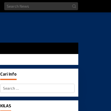
Cari Info
Search
for:
KILAS