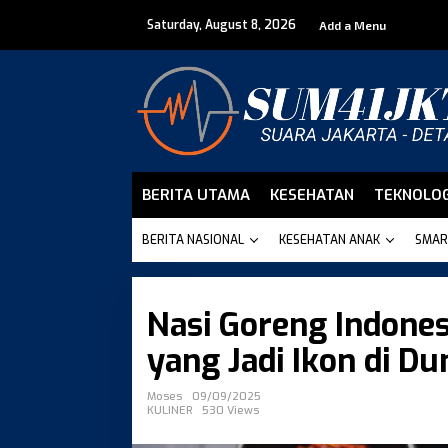
Skip
Saturday, August 8, 2026
to
Add a Menu
content
BERITA UTAMA
KESEHATAN
TEKNOLOG
BERITA NASIONAL
KESEHATAN ANAK
SMAR
Nasi Goreng Indones
yang Jadi Ikon di Du
Moses
09/09/2025
KULINER
530 Views