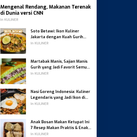
Mengenal Rendang, Makanan Terenak
di Dunia versi CNN
In KULINER
Soto Betawi: Ikon Kuliner
Jakarta dengan Kuah Gurih
Berempah
In KULINER
Martabak Manis, Sajian Manis
Gurih yang Jadi Favorit Semua
Kalangan
In KULINER
Nasi Goreng Indonesia: Kuliner
Legendaris yang Jadi Ikon di
Dunia
In KULINER
Anak Bosan Makan Ketupat Ini
7 Resep Makan Praktis & Enak
Favorit Keluarga
In KULINER