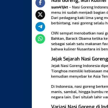
Nasi Goreng, Ikon Kuline
sum41jkt
– Nasi Goreng Indones
menu ini sudah menjadi bagian d
Dari pedagang kaki lima yang m
berbintang, nasi goreng selalu h
CNN sempat menobatkan nasi gor
Bahkan, Barack Obama ketika ke
sebagai salah satu makanan fav
bahwa kuliner Nusantara ini be
Jejak Sejarah Nasi Goren
Jejak Nasi Goreng Indonesia dip
Tionghoa memiliki kebiasaan men
kemudian menyebar ke Asia Teng
Di Indonesia, nasi goreng berk
manis, sambal, hingga bumbu r
negara lain. Dari situlah lahir va
Variasi Nasi Goreng di In