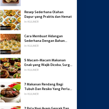
Resep Sederhana Olahan
Dapur yang Praktis dan Hemat
In KULINER
Cara Membuat Hidangan
Sederhana Dengan Bahan
Mudah Ditemukan
In KULINER
5 Macam-Macam Makanan
Enak yang Wajib Dicoba, Surga
Kuliner yang Menggoda Selera
In KULINER
7 Makanan Rendang Bagi
Tubuh Dan Resiko Yang Perlu
Diketahui
In KULINER
7 Pola Nasi Ayam Geprek Dan