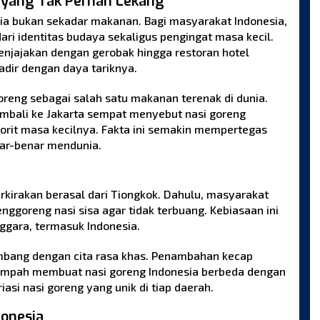
r yang Tak Pernah Lekang
ia bukan sekadar makanan. Bagi masyarakat Indonesia,
ari identitas budaya sekaligus pengingat masa kecil.
enjajakan dengan gerobak hingga restoran hotel
adir dengan daya tariknya.
eng sebagai salah satu makanan terenak di dunia.
mbali ke Jakarta sempat menyebut nasi goreng
orit masa kecilnya. Fakta ini semakin mempertegas
nar-benar mendunia.
g
erkirakan berasal dari Tiongkok. Dahulu, masyarakat
ggoreng nasi sisa agar tidak terbuang. Kebiasaan ini
gara, termasuk Indonesia.
embang dengan cita rasa khas. Penambahan kecap
empah membuat nasi goreng Indonesia berbeda dengan
riasi nasi goreng yang unik di tiap daerah.
donesia