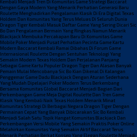
Kembali Menjadi Tren Di Komunitas Game Strategi
Baccarat
Dengan Gaya Modern Yang Menarik Perhatian Generasi Baru
Roulette Menghadirkan Pengalaman Klasik Di Era Digital
Texas
Holdem Dan Komunitas Yang Terus Meluas Di Seluruh Dunia
Dragon Tiger Kembali Masuk Daftar Game Yang Sering Dicari
Sic
Bo Dan Pengalaman Bermain Yang Ringkas Namun Menarik
Blackjack Membuka Percakapan Baru Di Komunitas Game
Mobile
Poker Menjadi Pusat Perhatian Pecinta Game Kartu
Modern
Baccarat Kembali Ramai Dibahas Di Forum Game
Internasional
Roulette Dengan Sentuhan Teknologi Yang
Semakin Modern
Texas Holdem Dan Perjalanan Panjang
Sebagai Game Kartu Populer
Dragon Tiger Dan Alasan Banyak
Pemain Mulai Mencobanya
Sic Bo Kian Dikenal Di Kalangan
Penggemar Game Dadu
Blackjack Dengan Aturan Sederhana
Yang Mudah Dipelajari
Poker Modern Terus Berkembang
Bersama Komunitas Global
Baccarat Menjadi Bagian Dari
Perkembangan Game Meja Digital
Roulette Dan Tren Game
Klasik Yang Kembali Naik
Texas Holdem Menarik Minat
Komunitas Strategi Di Berbagai Negara
Dragon Tiger Dengan
Permainan Cepat Yang Banyak Dibicarakan
Sic Bo Kembali
Menjadi Salah Satu Topik Hangat Komunitas
Blackjack Dan
Perkembangan Versi Mobile Yang Semakin Praktis
Poker Online
Melahirkan Komunitas Yang Semakin Aktif
Baccarat Terus
Menarik Perhatian Berkat Konsep Yang Elegan
Roulette Menjadi