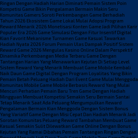
Ringan Dengan Hadiah Harian Diminati Pemain
Sistem Poin
Kompetisi Game Bikin Pengalaman Bermain Makin Seru
Komunitas Gamers Soroti Perkembangan Game Berhadiah
Tahun 2026
Ekosistem Game Lokal Mulai Adopsi Program
Reward Menarik 2026
Monetisasi Konten Game Jadi Pilihan Karir
Populer Era 2026
Game Simulasi Dengan Fitur Insentif Digital
Kian Favorit
Mekanisme Turnamen Game Kasual Tawarkan
Hadiah Nyata 2026
Forum Pemain Ulas Dampak Positif Sistem
Reward Game 2026
Mengulas Kasino Online Dalam Perspektif
Dinamika Perkembangan Media Terbaru
Game Dengan
Tantangan Harian Yang Menawarkan Kejutan Di Setiap Level
Sistem Reward Yang Menarik Membuat Game Mobile Kembali
Naik Daun
Game Digital Dengan Program Loyalitas Yang Bikin
Pemain Betah
Peluang Hadiah Dari Event Game Mulai Menggoda
Komunitas Mobile
Game Mobile Berbasis Reward Yang Mulai
Mencuri Perhatian Pemain Baru
Tren Game Dengan Hadiah
Mingguan Membuat Kompetisi Semakin Seru
Bermain Santai
Tetap Menarik Saat Ada Peluang Mengumpulkan Reward
Pengalaman Bermain Kian Menggoda Dengan Sistem Bonus
Yang Variatif
Game Dengan Misi Cepat Dan Hadiah Menarik Jadi
Sorotan Komunitas
Peluang Reward Tambahan Membuat Game
Kasual Semakin Sulit Dilewatkan
Game Online Dengan Bonus
Kejutan Yang Ramai Dibahas Pemain
Tantangan Ringan Dengan
Reward Menarik Jadi Daya Tarik Game Mobile
Tren Game Digital