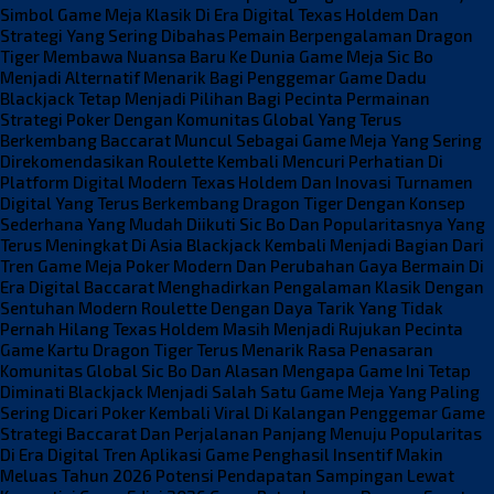
Simbol Game Meja Klasik Di Era Digital
Texas Holdem Dan
Strategi Yang Sering Dibahas Pemain Berpengalaman
Dragon
Tiger Membawa Nuansa Baru Ke Dunia Game Meja
Sic Bo
Menjadi Alternatif Menarik Bagi Penggemar Game Dadu
Blackjack Tetap Menjadi Pilihan Bagi Pecinta Permainan
Strategi
Poker Dengan Komunitas Global Yang Terus
Berkembang
Baccarat Muncul Sebagai Game Meja Yang Sering
Direkomendasikan
Roulette Kembali Mencuri Perhatian Di
Platform Digital Modern
Texas Holdem Dan Inovasi Turnamen
Digital Yang Terus Berkembang
Dragon Tiger Dengan Konsep
Sederhana Yang Mudah Diikuti
Sic Bo Dan Popularitasnya Yang
Terus Meningkat Di Asia
Blackjack Kembali Menjadi Bagian Dari
Tren Game Meja
Poker Modern Dan Perubahan Gaya Bermain Di
Era Digital
Baccarat Menghadirkan Pengalaman Klasik Dengan
Sentuhan Modern
Roulette Dengan Daya Tarik Yang Tidak
Pernah Hilang
Texas Holdem Masih Menjadi Rujukan Pecinta
Game Kartu
Dragon Tiger Terus Menarik Rasa Penasaran
Komunitas Global
Sic Bo Dan Alasan Mengapa Game Ini Tetap
Diminati
Blackjack Menjadi Salah Satu Game Meja Yang Paling
Sering Dicari
Poker Kembali Viral Di Kalangan Penggemar Game
Strategi
Baccarat Dan Perjalanan Panjang Menuju Popularitas
Di Era Digital
Tren Aplikasi Game Penghasil Insentif Makin
Meluas Tahun 2026
Potensi Pendapatan Sampingan Lewat