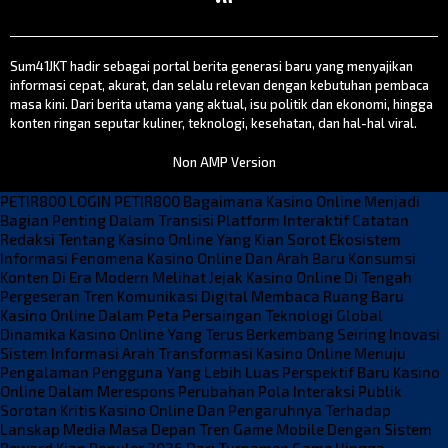
Sum41JKT hadir sebagai portal berita generasi baru yang menyajikan
informasi cepat, akurat, dan selalu relevan dengan kebutuhan pembaca
masa kini. Dari berita utama yang aktual, isu politik dan ekonomi, hingga
konten ringan seputar kuliner, teknologi, kesehatan, dan hal-hal viral.
Non AMP Version
PETIR800 LOGIN
PETIR800
Bagaimana Kasino Online Menjadi
Bagian Penting Dalam Transisi Platform Interaktif
Catatan
Redaksi Tentang Kasino Online Yang Kian Sorot Ekosistem
Informasi
Fenomena Kasino Online Dan Arah Baru Konsumsi
Konten Di Era Modern
Melihat Jejak Kasino Online Di Tengah
Pergeseran Tren Komunikasi Digital
Membaca Ruang Baru
Kasino Online Dalam Peta Persaingan Teknologi Global
Dinamika Kasino Online Yang Terus Berkembang Seiring Inovasi
Sistem Informasi
Arah Transformasi Kasino Online Menuju
Pengalaman Pengguna Yang Lebih Luas
Perspektif Baru Kasino
Online Dalam Merespons Perubahan Pola Interaksi Publik
Sorotan Kritis Kasino Online Dan Pengaruhnya Terhadap
Lanskap Media Masa Depan
Tren Game Mobile Dengan Sistem
Reward Kian Populer 2026
Dari Turnamen Game Hingga