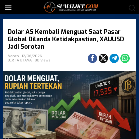
S
k
i
p
t
Dolar AS Kembali Menguat Saat Pasar
o
c
Global Dilanda Ketidakpastian, XAUUSD
o
Jadi Sorotan
n
t
Moses
12/06/2026
BERITA UTAMA
80 Views
e
n
t