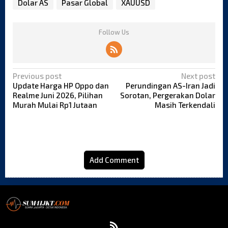
Dolar AS
Pasar Global
XAUUSD
Follow Us
P
Previous post
Next post
o
Update Harga HP Oppo dan
Perundingan AS-Iran Jadi
Realme Juni 2026, Pilihan
Sorotan, Pergerakan Dolar
s
Murah Mulai Rp1 Jutaan
Masih Terkendali
t
n
a
v
i
Add Comment
g
a
t
i
o
n