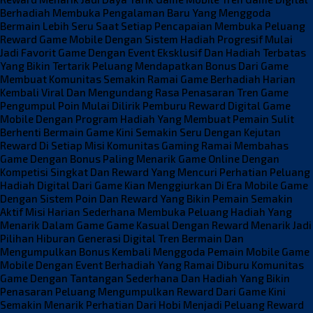
Berhadiah Membuka Pengalaman Baru Yang Menggoda
Bermain Lebih Seru Saat Setiap Pencapaian Membuka Peluang
Reward
Game Mobile Dengan Sistem Hadiah Progresif Mulai
Jadi Favorit
Game Dengan Event Eksklusif Dan Hadiah Terbatas
Yang Bikin Tertarik
Peluang Mendapatkan Bonus Dari Game
Membuat Komunitas Semakin Ramai
Game Berhadiah Harian
Kembali Viral Dan Mengundang Rasa Penasaran
Tren Game
Pengumpul Poin Mulai Dilirik Pemburu Reward Digital
Game
Mobile Dengan Program Hadiah Yang Membuat Pemain Sulit
Berhenti
Bermain Game Kini Semakin Seru Dengan Kejutan
Reward Di Setiap Misi
Komunitas Gaming Ramai Membahas
Game Dengan Bonus Paling Menarik
Game Online Dengan
Kompetisi Singkat Dan Reward Yang Mencuri Perhatian
Peluang
Hadiah Digital Dari Game Kian Menggiurkan Di Era Mobile
Game
Dengan Sistem Poin Dan Reward Yang Bikin Pemain Semakin
Aktif
Misi Harian Sederhana Membuka Peluang Hadiah Yang
Menarik Dalam Game
Game Kasual Dengan Reward Menarik Jadi
Pilihan Hiburan Generasi Digital
Tren Bermain Dan
Mengumpulkan Bonus Kembali Menggoda Pemain Mobile
Game
Mobile Dengan Event Berhadiah Yang Ramai Diburu Komunitas
Game Dengan Tantangan Sederhana Dan Hadiah Yang Bikin
Penasaran
Peluang Mengumpulkan Reward Dari Game Kini
Semakin Menarik Perhatian
Dari Hobi Menjadi Peluang Reward