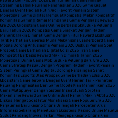
Streaming Begini Peluang Penghasilan 2026
Game Kasual
Dengan Event Hadiah Rutin Jadi Favorit Pemain
Sistem
Monetisasi Game Digital Membuat Kompetisi Makin Kompetitif
Komunitas Gaming Ramai Membahas Game Penghasil Reward
Era 2026
Ekosistem Game Online Berbasis Skill Buka Peluang
Baru Tahun 2026
Kompetisi Game Singkat Dengan Hadiah
Menarik Makin Diminati
Game Dengan Fitur Reward Eksklusif
Tarik Perhatian Generasi Muda
Mekanisme Leaderboard Game
Mobile Dorong Antusiasme Pemain 2026
Diskusi Pemain Soal
Prospek Game Berhadiah Digital Edisi 2026
Tren Game
Kompetitif Berbasis Reward Makin Diminati Tahun 2026
Monetisasi Dunia Game Mobile Buka Peluang Baru Era 2026
Game Strategi Kasual Dengan Program Hadiah Favorit Pemain
Sistem Peringkat Game Digital Dorong Persaingan Sehat
Komunitas Esports Ulas Prospek Game Berhadiah Edisi 2026
Ekosistem Game Terbaru Dengan Event Harian Tarik Perhatian
Peluang Penghasilan Dari Game Mobile Kian Menjanjikan 2026
Game Multiplayer Dengan Sistem Insentif Jadi Sorotan
Mekanisme Reward Game Online Buat Pemain Makin Aktif 2026
Diskusi Hangat Soal Fitur Monetisasi Game Populer Era 2026
Perjalanan Baru Kasino Online Di Tengah Percepatan Arus
Informasi Sekarang
Menelusuri Eksistensi Kasino Online Melalui
Sudut Pandang Inovasi Terkini
Mengapa Kasino Online Kian