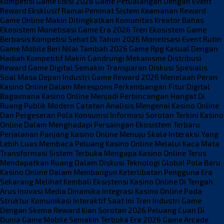
Kompetisi Game Edisi 2026
Game Petualangan Dengan Event
Reward Eksklusif Ramai Peminat
Sistem Keamanan Reward
Game Online Makin Ditingkatkan
Komunitas Kreator Bahas
Ekosistem Monetisasi Game Era 2026
Tren Ekosistem Game
Berbasis Kompetisi Sehat Di Tahun 2026
Monetisasi Event Rutin
Game Mobile Beri Nilai Tambah 2026
Game Rpg Kasual Dengan
Hadiah Kompetitif Makin Gandrungi
Mekanisme Distribusi
Reward Game Digital Semakin Transparan
Diskusi Spesialis
Soal Masa Depan Industri Game Reward 2026
Menelaah Peran
Kasino Online Dalam Merespons Perkembangan Fitur Digital
Bagaimana Kasino Online Menjadi Perbincangan Hangat Di
Ruang Publik Modern
Catatan Analisis Mengenai Kasino Online
Dan Pergeseran Pola Konsumsi Informasi
Sorotan Terkini Kasino
Online Dalam Menghadapi Persaingan Ekosistem Terbaru
Perjalanan Panjang Kasino Online Menuju Skala Interaksi Yang
Lebih Luas
Membaca Peluang Kasino Online Melalui Kaca Mata
Transformasi Sistem Terbuka
Mengapa Kasino Online Terus
Mendapatkan Ruang Dalam Diskusi Teknologi Global
Pola Baru
Kasino Online Dalam Membangun Keterlibatan Pengguna Era
Sekarang
Melihat Kembali Eksistensi Kasino Online Di Tengah
Arus Inovasi Media
Dinamika Integrasi Kasino Online Pada
Struktur Komunikasi Interaktif Saat Ini
Tren Industri Game
Dengan Skema Reward Kian Sorotan 2026
Peluang Cuan Di
Dunia Game Mobile Semakin Terbuka Era 2026
Game Arcade