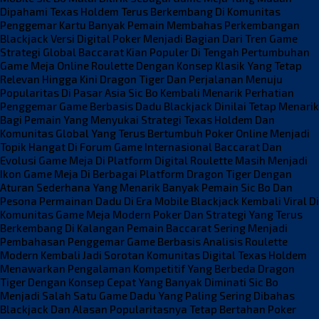
Dipahami
Texas Holdem Terus Berkembang Di Komunitas
Penggemar Kartu
Banyak Pemain Membahas Perkembangan
Blackjack Versi Digital
Poker Menjadi Bagian Dari Tren Game
Strategi Global
Baccarat Kian Populer Di Tengah Pertumbuhan
Game Meja Online
Roulette Dengan Konsep Klasik Yang Tetap
Relevan Hingga Kini
Dragon Tiger Dan Perjalanan Menuju
Popularitas Di Pasar Asia
Sic Bo Kembali Menarik Perhatian
Penggemar Game Berbasis Dadu
Blackjack Dinilai Tetap Menarik
Bagi Pemain Yang Menyukai Strategi
Texas Holdem Dan
Komunitas Global Yang Terus Bertumbuh
Poker Online Menjadi
Topik Hangat Di Forum Game Internasional
Baccarat Dan
Evolusi Game Meja Di Platform Digital
Roulette Masih Menjadi
Ikon Game Meja Di Berbagai Platform
Dragon Tiger Dengan
Aturan Sederhana Yang Menarik Banyak Pemain
Sic Bo Dan
Pesona Permainan Dadu Di Era Mobile
Blackjack Kembali Viral Di
Komunitas Game Meja Modern
Poker Dan Strategi Yang Terus
Berkembang Di Kalangan Pemain
Baccarat Sering Menjadi
Pembahasan Penggemar Game Berbasis Analisis
Roulette
Modern Kembali Jadi Sorotan Komunitas Digital
Texas Holdem
Menawarkan Pengalaman Kompetitif Yang Berbeda
Dragon
Tiger Dengan Konsep Cepat Yang Banyak Diminati
Sic Bo
Menjadi Salah Satu Game Dadu Yang Paling Sering Dibahas
Blackjack Dan Alasan Popularitasnya Tetap Bertahan
Poker