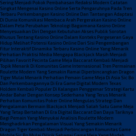
Sering Menjadi Pokok Pembahasan Redaksi Modern
Catatan
Singkat Mengenai Kasino Online Serta Pengaruhnya Pada Tren
Terbaru
Perkembangan Kasino Online Dan Tantangan Adaptasi
Di Dunia Komunikasi
Membaca Arah Pergerakan Kasino Online
Dalam Peta Perubahan Teknologi
Bagaimana Kasino Online
Menyesuaikan Diri Dengan Kebutuhan Akses Publik
Sorotan
Khusus Tentang Kasino Online Dalam Konteks Pergeseran Gaya
Hidup
Melihat Potensi Kasino Online Dari Sisi Pengembangan
Fitur Interaktif
Dinamika Terbaru Kasino Online Yang Menarik
Perhatian Praktisi Media
Mengapa Blackjack Masih Menjadi
Pilihan Favorit Pecinta Game Meja
Baccarat Kembali Menjadi
Topik Menarik Di Komunitas Game Internasional
Tren Permainan
Roulette Modern Yang Semakin Ramai Diperbincangkan
Dragon
Tiger Mulai Menarik Perhatian Pemain Game Meja Di Asia
Sic Bo
Dan Perkembangannya Di Era Game Digital Modern
Texas
Holdem Kembali Populer Di Kalangan Penggemar Strategi Kartu
Andar Bahar Dengan Konsep Sederhana Yang Terus Menarik
Perhatian
Komunitas Poker Online Mengulas Strategi Dan
Pengalaman Bermain
Blackjack Menjadi Salah Satu Game Meja
Yang Tetap Bertahan Di Era Digital
Baccarat Dan Daya Tariknya
Bagi Pemain Yang Menyukai Analisis
Roulette Modern
Menghadirkan Pengalaman Visual Yang Semakin Menarik
Dragon Tiger Kembali Menjadi Perbincangan Komunitas Game
Mobile
Sic Bo Mulai Dilirik Sebagai Game Meja Yang Mudah