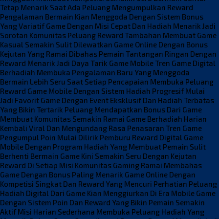
Tetap Menarik Saat Ada Peluang Mengumpulkan Reward
Pengalaman Bermain Kian Menggoda Dengan Sistem Bonus
Yang Variatif
Game Dengan Misi Cepat Dan Hadiah Menarik Jadi
Sorotan Komunitas
Peluang Reward Tambahan Membuat Game
Kasual Semakin Sulit Dilewatkan
Game Online Dengan Bonus
Kejutan Yang Ramai Dibahas Pemain
Tantangan Ringan Dengan
Reward Menarik Jadi Daya Tarik Game Mobile
Tren Game Digital
Berhadiah Membuka Pengalaman Baru Yang Menggoda
Bermain Lebih Seru Saat Setiap Pencapaian Membuka Peluang
Reward
Game Mobile Dengan Sistem Hadiah Progresif Mulai
Jadi Favorit
Game Dengan Event Eksklusif Dan Hadiah Terbatas
Yang Bikin Tertarik
Peluang Mendapatkan Bonus Dari Game
Membuat Komunitas Semakin Ramai
Game Berhadiah Harian
Kembali Viral Dan Mengundang Rasa Penasaran
Tren Game
Pengumpul Poin Mulai Dilirik Pemburu Reward Digital
Game
Mobile Dengan Program Hadiah Yang Membuat Pemain Sulit
Berhenti
Bermain Game Kini Semakin Seru Dengan Kejutan
Reward Di Setiap Misi
Komunitas Gaming Ramai Membahas
Game Dengan Bonus Paling Menarik
Game Online Dengan
Kompetisi Singkat Dan Reward Yang Mencuri Perhatian
Peluang
Hadiah Digital Dari Game Kian Menggiurkan Di Era Mobile
Game
Dengan Sistem Poin Dan Reward Yang Bikin Pemain Semakin
Aktif
Misi Harian Sederhana Membuka Peluang Hadiah Yang