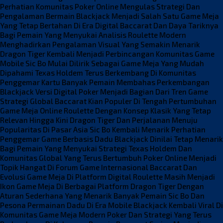
Perhatian
Komunitas Poker Online Mengulas Strategi Dan
Pengalaman Bermain
Blackjack Menjadi Salah Satu Game Meja
Yang Tetap Bertahan Di Era Digital
Baccarat Dan Daya Tariknya
Bagi Pemain Yang Menyukai Analisis
Roulette Modern
Menghadirkan Pengalaman Visual Yang Semakin Menarik
Dragon Tiger Kembali Menjadi Perbincangan Komunitas Game
Mobile
Sic Bo Mulai Dilirik Sebagai Game Meja Yang Mudah
Dipahami
Texas Holdem Terus Berkembang Di Komunitas
Penggemar Kartu
Banyak Pemain Membahas Perkembangan
Blackjack Versi Digital
Poker Menjadi Bagian Dari Tren Game
Strategi Global
Baccarat Kian Populer Di Tengah Pertumbuhan
Game Meja Online
Roulette Dengan Konsep Klasik Yang Tetap
Relevan Hingga Kini
Dragon Tiger Dan Perjalanan Menuju
Popularitas Di Pasar Asia
Sic Bo Kembali Menarik Perhatian
Penggemar Game Berbasis Dadu
Blackjack Dinilai Tetap Menarik
Bagi Pemain Yang Menyukai Strategi
Texas Holdem Dan
Komunitas Global Yang Terus Bertumbuh
Poker Online Menjadi
Topik Hangat Di Forum Game Internasional
Baccarat Dan
Evolusi Game Meja Di Platform Digital
Roulette Masih Menjadi
Ikon Game Meja Di Berbagai Platform
Dragon Tiger Dengan
Aturan Sederhana Yang Menarik Banyak Pemain
Sic Bo Dan
Pesona Permainan Dadu Di Era Mobile
Blackjack Kembali Viral Di
Komunitas Game Meja Modern
Poker Dan Strategi Yang Terus