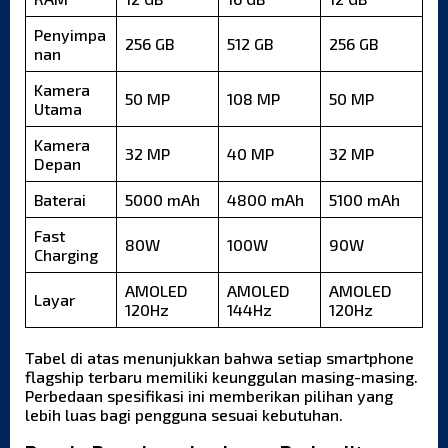
Penyimpa
256 GB
512 GB
256 GB
nan
Kamera
50 MP
108 MP
50 MP
Utama
Kamera
32 MP
40 MP
32 MP
Depan
Baterai
5000 mAh
4800 mAh
5100 mAh
Fast
80W
100W
90W
Charging
AMOLED
AMOLED
AMOLED
Layar
120Hz
144Hz
120Hz
Tabel di atas menunjukkan bahwa setiap smartphone
flagship terbaru memiliki keunggulan masing-masing.
Perbedaan spesifikasi ini memberikan pilihan yang
lebih luas bagi pengguna sesuai kebutuhan.