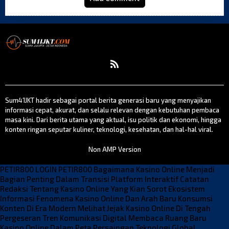
g
a
t
i
o
n
Sum41JKT hadir sebagai portal berita generasi baru yang menyajikan
informasi cepat, akurat, dan selalu relevan dengan kebutuhan pembaca
masa kini. Dari berita utama yang aktual, isu politik dan ekonomi, hingga
konten ringan seputar kuliner, teknologi, kesehatan, dan hal-hal viral.
Non AMP Version
PETIR800 LOGIN
PETIR800
Bagaimana Kasino Online Menjadi
Bagian Penting Dalam Transisi Platform Interaktif
Catatan
Redaksi Tentang Kasino Online Yang Kian Sorot Ekosistem
Informasi
Fenomena Kasino Online Dan Arah Baru Konsumsi
Konten Di Era Modern
Melihat Jejak Kasino Online Di Tengah
Pergeseran Tren Komunikasi Digital
Membaca Ruang Baru
Kasino Online Dalam Peta Persaingan Teknologi Global