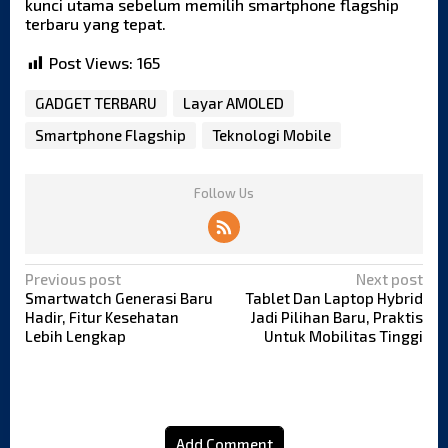
kunci utama sebelum memilih smartphone flagship
terbaru yang tepat.
Post Views:
165
GADGET TERBARU
Layar AMOLED
Smartphone Flagship
Teknologi Mobile
Follow Us
P
Previous post
Next post
o
Smartwatch Generasi Baru
Tablet Dan Laptop Hybrid
Hadir, Fitur Kesehatan
Jadi Pilihan Baru, Praktis
s
Lebih Lengkap
Untuk Mobilitas Tinggi
t
n
a
v
i
Add Comment