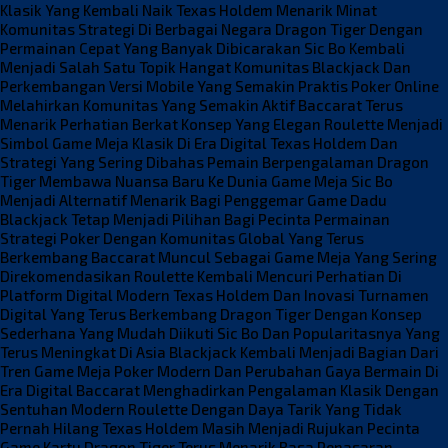
Klasik Yang Kembali Naik
Texas Holdem Menarik Minat
Komunitas Strategi Di Berbagai Negara
Dragon Tiger Dengan
Permainan Cepat Yang Banyak Dibicarakan
Sic Bo Kembali
Menjadi Salah Satu Topik Hangat Komunitas
Blackjack Dan
Perkembangan Versi Mobile Yang Semakin Praktis
Poker Online
Melahirkan Komunitas Yang Semakin Aktif
Baccarat Terus
Menarik Perhatian Berkat Konsep Yang Elegan
Roulette Menjadi
Simbol Game Meja Klasik Di Era Digital
Texas Holdem Dan
Strategi Yang Sering Dibahas Pemain Berpengalaman
Dragon
Tiger Membawa Nuansa Baru Ke Dunia Game Meja
Sic Bo
Menjadi Alternatif Menarik Bagi Penggemar Game Dadu
Blackjack Tetap Menjadi Pilihan Bagi Pecinta Permainan
Strategi
Poker Dengan Komunitas Global Yang Terus
Berkembang
Baccarat Muncul Sebagai Game Meja Yang Sering
Direkomendasikan
Roulette Kembali Mencuri Perhatian Di
Platform Digital Modern
Texas Holdem Dan Inovasi Turnamen
Digital Yang Terus Berkembang
Dragon Tiger Dengan Konsep
Sederhana Yang Mudah Diikuti
Sic Bo Dan Popularitasnya Yang
Terus Meningkat Di Asia
Blackjack Kembali Menjadi Bagian Dari
Tren Game Meja
Poker Modern Dan Perubahan Gaya Bermain Di
Era Digital
Baccarat Menghadirkan Pengalaman Klasik Dengan
Sentuhan Modern
Roulette Dengan Daya Tarik Yang Tidak
Pernah Hilang
Texas Holdem Masih Menjadi Rujukan Pecinta
Game Kartu
Dragon Tiger Terus Menarik Rasa Penasaran