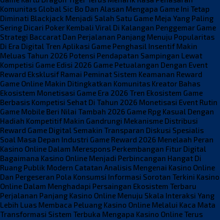
Komunitas Global
Sic Bo Dan Alasan Mengapa Game Ini Tetap
Diminati
Blackjack Menjadi Salah Satu Game Meja Yang Paling
Sering Dicari
Poker Kembali Viral Di Kalangan Penggemar Game
Strategi
Baccarat Dan Perjalanan Panjang Menuju Popularitas
Di Era Digital
Tren Aplikasi Game Penghasil Insentif Makin
Meluas Tahun 2026
Potensi Pendapatan Sampingan Lewat
Kompetisi Game Edisi 2026
Game Petualangan Dengan Event
Reward Eksklusif Ramai Peminat
Sistem Keamanan Reward
Game Online Makin Ditingkatkan
Komunitas Kreator Bahas
Ekosistem Monetisasi Game Era 2026
Tren Ekosistem Game
Berbasis Kompetisi Sehat Di Tahun 2026
Monetisasi Event Rutin
Game Mobile Beri Nilai Tambah 2026
Game Rpg Kasual Dengan
Hadiah Kompetitif Makin Gandrungi
Mekanisme Distribusi
Reward Game Digital Semakin Transparan
Diskusi Spesialis
Soal Masa Depan Industri Game Reward 2026
Menelaah Peran
Kasino Online Dalam Merespons Perkembangan Fitur Digital
Bagaimana Kasino Online Menjadi Perbincangan Hangat Di
Ruang Publik Modern
Catatan Analisis Mengenai Kasino Online
Dan Pergeseran Pola Konsumsi Informasi
Sorotan Terkini Kasino
Online Dalam Menghadapi Persaingan Ekosistem Terbaru
Perjalanan Panjang Kasino Online Menuju Skala Interaksi Yang
Lebih Luas
Membaca Peluang Kasino Online Melalui Kaca Mata
Transformasi Sistem Terbuka
Mengapa Kasino Online Terus