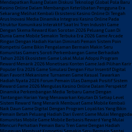
Mendapatkan Ruang Dalam Diskusi Teknologi Global
Pola Baru
Kasino Online Dalam Membangun Keterlibatan Pengguna Era
Sekarang
Melihat Kembali Eksistensi Kasino Online Di Tengah
Arus Inovasi Media
Dinamika Integrasi Kasino Online Pada
Struktur Komunikasi Interaktif Saat Ini
Tren Industri Game
Dengan Skema Reward Kian Sorotan 2026
Peluang Cuan Di
Dunia Game Mobile Semakin Terbuka Era 2026
Game Arcade
Ringan Dengan Hadiah Harian Diminati Pemain
Sistem Poin
Kompetisi Game Bikin Pengalaman Bermain Makin Seru
Komunitas Gamers Soroti Perkembangan Game Berhadiah
Tahun 2026
Ekosistem Game Lokal Mulai Adopsi Program
Reward Menarik 2026
Monetisasi Konten Game Jadi Pilihan Karir
Populer Era 2026
Game Simulasi Dengan Fitur Insentif Digital
Kian Favorit
Mekanisme Turnamen Game Kasual Tawarkan
Hadiah Nyata 2026
Forum Pemain Ulas Dampak Positif Sistem
Reward Game 2026
Mengulas Kasino Online Dalam Perspektif
Dinamika Perkembangan Media Terbaru
Game Dengan
Tantangan Harian Yang Menawarkan Kejutan Di Setiap Level
Sistem Reward Yang Menarik Membuat Game Mobile Kembali
Naik Daun
Game Digital Dengan Program Loyalitas Yang Bikin
Pemain Betah
Peluang Hadiah Dari Event Game Mulai Menggoda
Komunitas Mobile
Game Mobile Berbasis Reward Yang Mulai
Mencuri Perhatian Pemain Baru
Tren Game Dengan Hadiah
Mingguan Membuat Kompetisi Semakin Seru
Bermain Santai