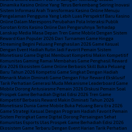
Dinamika Kasino Online Yang Terus Berkembang Seiring Inovasi
Sistem Informasi
Arah Transformasi Kasino Online Menuju
Pengalaman Pengguna Yang Lebih Luas
Perspektif Baru Kasino
Online Dalam Merespons Perubahan Pola Interaksi Publik
Sorotan Kritis Kasino Online Dan Pengaruhnya Terhadap
Lanskap Media Masa Depan
Tren Game Mobile Dengan Sistem
Reward Kian Populer 2026
Dari Turnamen Game Hingga
Streaming Begini Peluang Penghasilan 2026
Game Kasual
Dengan Event Hadiah Rutin Jadi Favorit Pemain
Sistem
Monetisasi Game Digital Membuat Kompetisi Makin Kompetitif
Komunitas Gaming Ramai Membahas Game Penghasil Reward
Era 2026
Ekosistem Game Online Berbasis Skill Buka Peluang
Baru Tahun 2026
Kompetisi Game Singkat Dengan Hadiah
Menarik Makin Diminati
Game Dengan Fitur Reward Eksklusif
Tarik Perhatian Generasi Muda
Mekanisme Leaderboard Game
Mobile Dorong Antusiasme Pemain 2026
Diskusi Pemain Soal
Prospek Game Berhadiah Digital Edisi 2026
Tren Game
Kompetitif Berbasis Reward Makin Diminati Tahun 2026
Monetisasi Dunia Game Mobile Buka Peluang Baru Era 2026
Game Strategi Kasual Dengan Program Hadiah Favorit Pemain
Sistem Peringkat Game Digital Dorong Persaingan Sehat
Komunitas Esports Ulas Prospek Game Berhadiah Edisi 2026
Ekosistem Game Terbaru Dengan Event Harian Tarik Perhatian