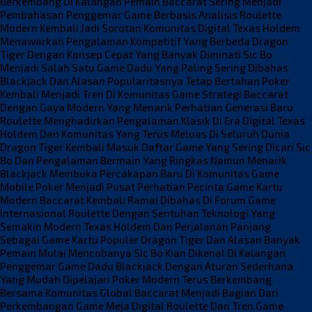
Berkembang Di Kalangan Pemain
Baccarat Sering Menjadi
Pembahasan Penggemar Game Berbasis Analisis
Roulette
Modern Kembali Jadi Sorotan Komunitas Digital
Texas Holdem
Menawarkan Pengalaman Kompetitif Yang Berbeda
Dragon
Tiger Dengan Konsep Cepat Yang Banyak Diminati
Sic Bo
Menjadi Salah Satu Game Dadu Yang Paling Sering Dibahas
Blackjack Dan Alasan Popularitasnya Tetap Bertahan
Poker
Kembali Menjadi Tren Di Komunitas Game Strategi
Baccarat
Dengan Gaya Modern Yang Menarik Perhatian Generasi Baru
Roulette Menghadirkan Pengalaman Klasik Di Era Digital
Texas
Holdem Dan Komunitas Yang Terus Meluas Di Seluruh Dunia
Dragon Tiger Kembali Masuk Daftar Game Yang Sering Dicari
Sic
Bo Dan Pengalaman Bermain Yang Ringkas Namun Menarik
Blackjack Membuka Percakapan Baru Di Komunitas Game
Mobile
Poker Menjadi Pusat Perhatian Pecinta Game Kartu
Modern
Baccarat Kembali Ramai Dibahas Di Forum Game
Internasional
Roulette Dengan Sentuhan Teknologi Yang
Semakin Modern
Texas Holdem Dan Perjalanan Panjang
Sebagai Game Kartu Populer
Dragon Tiger Dan Alasan Banyak
Pemain Mulai Mencobanya
Sic Bo Kian Dikenal Di Kalangan
Penggemar Game Dadu
Blackjack Dengan Aturan Sederhana
Yang Mudah Dipelajari
Poker Modern Terus Berkembang
Bersama Komunitas Global
Baccarat Menjadi Bagian Dari
Perkembangan Game Meja Digital
Roulette Dan Tren Game