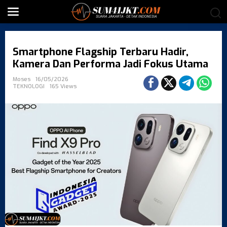
S
k
i
p
t
Smartphone Flagship Terbaru Hadir,
o
c
Kamera Dan Performa Jadi Fokus Utama
o
Moses
16/05/2026
n
TEKNOLOGI
165 Views
t
e
n
t