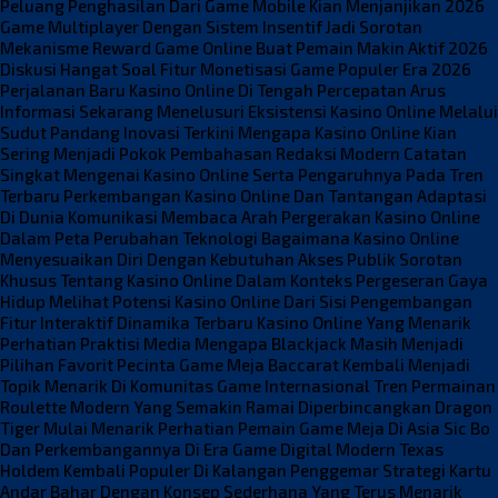
Peluang Penghasilan Dari Game Mobile Kian Menjanjikan 2026
Game Multiplayer Dengan Sistem Insentif Jadi Sorotan
Mekanisme Reward Game Online Buat Pemain Makin Aktif 2026
Diskusi Hangat Soal Fitur Monetisasi Game Populer Era 2026
Perjalanan Baru Kasino Online Di Tengah Percepatan Arus
Informasi Sekarang
Menelusuri Eksistensi Kasino Online Melalui
Sudut Pandang Inovasi Terkini
Mengapa Kasino Online Kian
Sering Menjadi Pokok Pembahasan Redaksi Modern
Catatan
Singkat Mengenai Kasino Online Serta Pengaruhnya Pada Tren
Terbaru
Perkembangan Kasino Online Dan Tantangan Adaptasi
Di Dunia Komunikasi
Membaca Arah Pergerakan Kasino Online
Dalam Peta Perubahan Teknologi
Bagaimana Kasino Online
Menyesuaikan Diri Dengan Kebutuhan Akses Publik
Sorotan
Khusus Tentang Kasino Online Dalam Konteks Pergeseran Gaya
Hidup
Melihat Potensi Kasino Online Dari Sisi Pengembangan
Fitur Interaktif
Dinamika Terbaru Kasino Online Yang Menarik
Perhatian Praktisi Media
Mengapa Blackjack Masih Menjadi
Pilihan Favorit Pecinta Game Meja
Baccarat Kembali Menjadi
Topik Menarik Di Komunitas Game Internasional
Tren Permainan
Roulette Modern Yang Semakin Ramai Diperbincangkan
Dragon
Tiger Mulai Menarik Perhatian Pemain Game Meja Di Asia
Sic Bo
Dan Perkembangannya Di Era Game Digital Modern
Texas
Holdem Kembali Populer Di Kalangan Penggemar Strategi Kartu
Andar Bahar Dengan Konsep Sederhana Yang Terus Menarik