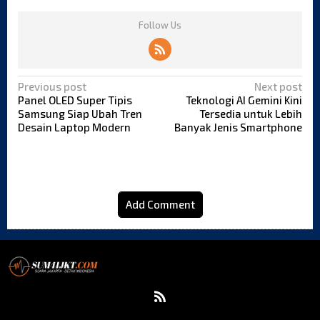
Follow Us
P
Previous post
Next post
o
Panel OLED Super Tipis
Teknologi AI Gemini Kini
Samsung Siap Ubah Tren
Tersedia untuk Lebih
s
Desain Laptop Modern
Banyak Jenis Smartphone
t
n
a
v
i
Add Comment
g
a
t
i
o
n