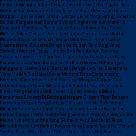
Roulette Menghadirkan Pengalaman Klasik Di Era Digital
Texas
Holdem Dan Komunitas Yang Terus Meluas Di Seluruh Dunia
Dragon Tiger Kembali Masuk Daftar Game Yang Sering Dicari
Sic
Bo Dan Pengalaman Bermain Yang Ringkas Namun Menarik
Blackjack Membuka Percakapan Baru Di Komunitas Game
Mobile
Poker Menjadi Pusat Perhatian Pecinta Game Kartu
Modern
Baccarat Kembali Ramai Dibahas Di Forum Game
Internasional
Roulette Dengan Sentuhan Teknologi Yang
Semakin Modern
Texas Holdem Dan Perjalanan Panjang
Sebagai Game Kartu Populer
Dragon Tiger Dan Alasan Banyak
Pemain Mulai Mencobanya
Sic Bo Kian Dikenal Di Kalangan
Penggemar Game Dadu
Blackjack Dengan Aturan Sederhana
Yang Mudah Dipelajari
Poker Modern Terus Berkembang
Bersama Komunitas Global
Baccarat Menjadi Bagian Dari
Perkembangan Game Meja Digital
Roulette Dan Tren Game
Klasik Yang Kembali Naik
Texas Holdem Menarik Minat
Komunitas Strategi Di Berbagai Negara
Dragon Tiger Dengan
Permainan Cepat Yang Banyak Dibicarakan
Sic Bo Kembali
Menjadi Salah Satu Topik Hangat Komunitas
Blackjack Dan
Perkembangan Versi Mobile Yang Semakin Praktis
Poker Online
Melahirkan Komunitas Yang Semakin Aktif
Baccarat Terus
Menarik Perhatian Berkat Konsep Yang Elegan
Roulette Menjadi
Simbol Game Meja Klasik Di Era Digital
Texas Holdem Dan