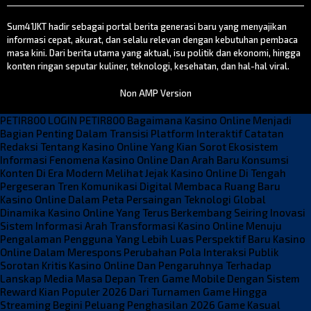
Sum41JKT hadir sebagai portal berita generasi baru yang menyajikan
informasi cepat, akurat, dan selalu relevan dengan kebutuhan pembaca
masa kini. Dari berita utama yang aktual, isu politik dan ekonomi, hingga
konten ringan seputar kuliner, teknologi, kesehatan, dan hal-hal viral.
Non AMP Version
PETIR800 LOGIN
PETIR800
Bagaimana Kasino Online Menjadi
Bagian Penting Dalam Transisi Platform Interaktif
Catatan
Redaksi Tentang Kasino Online Yang Kian Sorot Ekosistem
Informasi
Fenomena Kasino Online Dan Arah Baru Konsumsi
Konten Di Era Modern
Melihat Jejak Kasino Online Di Tengah
Pergeseran Tren Komunikasi Digital
Membaca Ruang Baru
Kasino Online Dalam Peta Persaingan Teknologi Global
Dinamika Kasino Online Yang Terus Berkembang Seiring Inovasi
Sistem Informasi
Arah Transformasi Kasino Online Menuju
Pengalaman Pengguna Yang Lebih Luas
Perspektif Baru Kasino
Online Dalam Merespons Perubahan Pola Interaksi Publik
Sorotan Kritis Kasino Online Dan Pengaruhnya Terhadap
Lanskap Media Masa Depan
Tren Game Mobile Dengan Sistem
Reward Kian Populer 2026
Dari Turnamen Game Hingga
Streaming Begini Peluang Penghasilan 2026
Game Kasual