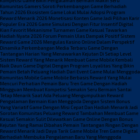
Kompetisi Game Bikin Pengalaman Bermain Makin Seru
Komunitas Gamers Soroti Perkembangan Game Berhadiah
Tahun 2026
Ekosistem Game Lokal Mulai Adopsi Program
Reward Menarik 2026
Monetisasi Konten Game Jadi Pilihan Karir
Populer Era 2026
Game Simulasi Dengan Fitur Insentif Digital
Kian Favorit
Mekanisme Turnamen Game Kasual Tawarkan
Hadiah Nyata 2026
Forum Pemain Ulas Dampak Positif Sistem
Reward Game 2026
Mengulas Kasino Online Dalam Perspektif
Dinamika Perkembangan Media Terbaru
Game Dengan
Tantangan Harian Yang Menawarkan Kejutan Di Setiap Level
Sistem Reward Yang Menarik Membuat Game Mobile Kembali
Naik Daun
Game Digital Dengan Program Loyalitas Yang Bikin
Pemain Betah
Peluang Hadiah Dari Event Game Mulai Menggoda
Komunitas Mobile
Game Mobile Berbasis Reward Yang Mulai
Mencuri Perhatian Pemain Baru
Tren Game Dengan Hadiah
Mingguan Membuat Kompetisi Semakin Seru
Bermain Santai
Tetap Menarik Saat Ada Peluang Mengumpulkan Reward
Pengalaman Bermain Kian Menggoda Dengan Sistem Bonus
Yang Variatif
Game Dengan Misi Cepat Dan Hadiah Menarik Jadi
Sorotan Komunitas
Peluang Reward Tambahan Membuat Game
Kasual Semakin Sulit Dilewatkan
Game Online Dengan Bonus
Kejutan Yang Ramai Dibahas Pemain
Tantangan Ringan Dengan
Reward Menarik Jadi Daya Tarik Game Mobile
Tren Game Digital
Berhadiah Membuka Pengalaman Baru Yang Menggoda