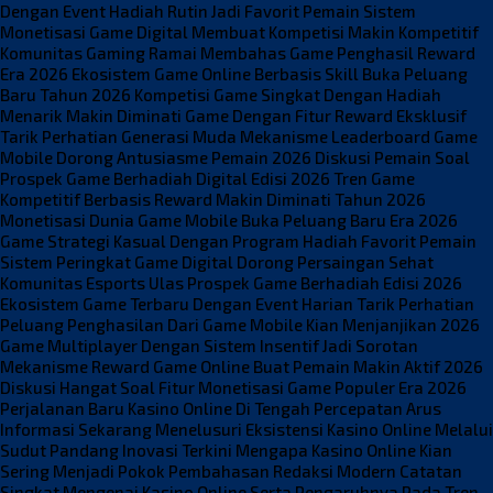
Dengan Event Hadiah Rutin Jadi Favorit Pemain
Sistem
Monetisasi Game Digital Membuat Kompetisi Makin Kompetitif
Komunitas Gaming Ramai Membahas Game Penghasil Reward
Era 2026
Ekosistem Game Online Berbasis Skill Buka Peluang
Baru Tahun 2026
Kompetisi Game Singkat Dengan Hadiah
Menarik Makin Diminati
Game Dengan Fitur Reward Eksklusif
Tarik Perhatian Generasi Muda
Mekanisme Leaderboard Game
Mobile Dorong Antusiasme Pemain 2026
Diskusi Pemain Soal
Prospek Game Berhadiah Digital Edisi 2026
Tren Game
Kompetitif Berbasis Reward Makin Diminati Tahun 2026
Monetisasi Dunia Game Mobile Buka Peluang Baru Era 2026
Game Strategi Kasual Dengan Program Hadiah Favorit Pemain
Sistem Peringkat Game Digital Dorong Persaingan Sehat
Komunitas Esports Ulas Prospek Game Berhadiah Edisi 2026
Ekosistem Game Terbaru Dengan Event Harian Tarik Perhatian
Peluang Penghasilan Dari Game Mobile Kian Menjanjikan 2026
Game Multiplayer Dengan Sistem Insentif Jadi Sorotan
Mekanisme Reward Game Online Buat Pemain Makin Aktif 2026
Diskusi Hangat Soal Fitur Monetisasi Game Populer Era 2026
Perjalanan Baru Kasino Online Di Tengah Percepatan Arus
Informasi Sekarang
Menelusuri Eksistensi Kasino Online Melalui
Sudut Pandang Inovasi Terkini
Mengapa Kasino Online Kian
Sering Menjadi Pokok Pembahasan Redaksi Modern
Catatan
Singkat Mengenai Kasino Online Serta Pengaruhnya Pada Tren