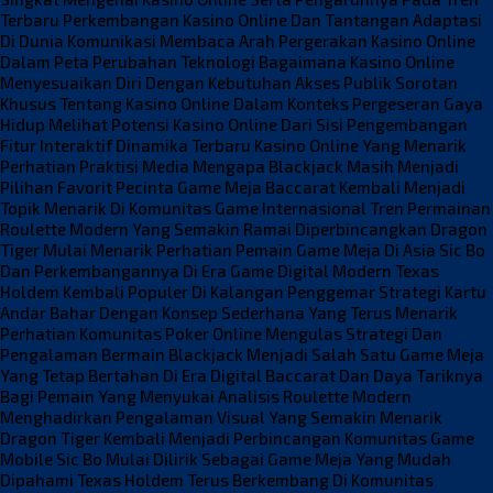
Terbaru
Perkembangan Kasino Online Dan Tantangan Adaptasi
Di Dunia Komunikasi
Membaca Arah Pergerakan Kasino Online
Dalam Peta Perubahan Teknologi
Bagaimana Kasino Online
Menyesuaikan Diri Dengan Kebutuhan Akses Publik
Sorotan
Khusus Tentang Kasino Online Dalam Konteks Pergeseran Gaya
Hidup
Melihat Potensi Kasino Online Dari Sisi Pengembangan
Fitur Interaktif
Dinamika Terbaru Kasino Online Yang Menarik
Perhatian Praktisi Media
Mengapa Blackjack Masih Menjadi
Pilihan Favorit Pecinta Game Meja
Baccarat Kembali Menjadi
Topik Menarik Di Komunitas Game Internasional
Tren Permainan
Roulette Modern Yang Semakin Ramai Diperbincangkan
Dragon
Tiger Mulai Menarik Perhatian Pemain Game Meja Di Asia
Sic Bo
Dan Perkembangannya Di Era Game Digital Modern
Texas
Holdem Kembali Populer Di Kalangan Penggemar Strategi Kartu
Andar Bahar Dengan Konsep Sederhana Yang Terus Menarik
Perhatian
Komunitas Poker Online Mengulas Strategi Dan
Pengalaman Bermain
Blackjack Menjadi Salah Satu Game Meja
Yang Tetap Bertahan Di Era Digital
Baccarat Dan Daya Tariknya
Bagi Pemain Yang Menyukai Analisis
Roulette Modern
Menghadirkan Pengalaman Visual Yang Semakin Menarik
Dragon Tiger Kembali Menjadi Perbincangan Komunitas Game
Mobile
Sic Bo Mulai Dilirik Sebagai Game Meja Yang Mudah
Dipahami
Texas Holdem Terus Berkembang Di Komunitas