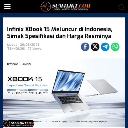
S
k
i
p
t
Infinix XBook 15 Meluncur di Indonesia,
o
c
Simak Spesifikasi dan Harga Resminya
o
Moses
26/06/2026
n
TEKNOLOGI
77 Views
t
e
n
t