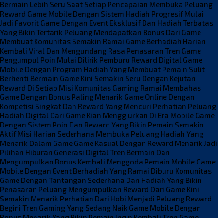
Bermain Lebih Seru Saat Setiap Pencapaian Membuka Peluang
Reward
Game Mobile Dengan Sistem Hadiah Progresif Mulai
Jadi Favorit
Game Dengan Event Eksklusif Dan Hadiah Terbatas
Yang Bikin Tertarik
Peluang Mendapatkan Bonus Dari Game
Membuat Komunitas Semakin Ramai
Game Berhadiah Harian
Kembali Viral Dan Mengundang Rasa Penasaran
Tren Game
Pengumpul Poin Mulai Dilirik Pemburu Reward Digital
Game
Mobile Dengan Program Hadiah Yang Membuat Pemain Sulit
Berhenti
Bermain Game Kini Semakin Seru Dengan Kejutan
Reward Di Setiap Misi
Komunitas Gaming Ramai Membahas
Game Dengan Bonus Paling Menarik
Game Online Dengan
Kompetisi Singkat Dan Reward Yang Mencuri Perhatian
Peluang
Hadiah Digital Dari Game Kian Menggiurkan Di Era Mobile
Game
Dengan Sistem Poin Dan Reward Yang Bikin Pemain Semakin
Aktif
Misi Harian Sederhana Membuka Peluang Hadiah Yang
Menarik Dalam Game
Game Kasual Dengan Reward Menarik Jadi
Pilihan Hiburan Generasi Digital
Tren Bermain Dan
Mengumpulkan Bonus Kembali Menggoda Pemain Mobile
Game
Mobile Dengan Event Berhadiah Yang Ramai Diburu Komunitas
Game Dengan Tantangan Sederhana Dan Hadiah Yang Bikin
Penasaran
Peluang Mengumpulkan Reward Dari Game Kini
Semakin Menarik Perhatian
Dari Hobi Menjadi Peluang Reward
Begini Tren Gaming Yang Sedang Naik
Game Mobile Dengan
Bonus Menarik Yang Bikin Pemain Ingin Kembali
Tren Game