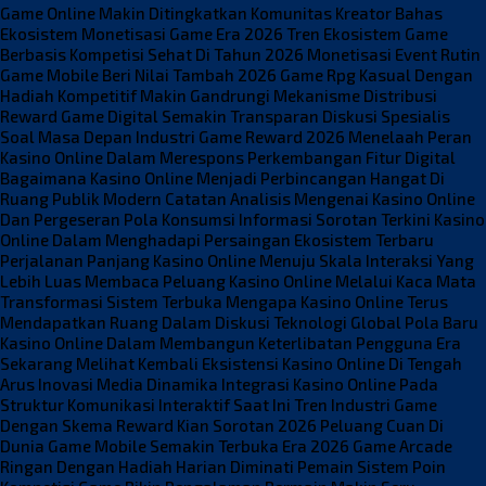
Game Online Makin Ditingkatkan
Komunitas Kreator Bahas
Ekosistem Monetisasi Game Era 2026
Tren Ekosistem Game
Berbasis Kompetisi Sehat Di Tahun 2026
Monetisasi Event Rutin
Game Mobile Beri Nilai Tambah 2026
Game Rpg Kasual Dengan
Hadiah Kompetitif Makin Gandrungi
Mekanisme Distribusi
Reward Game Digital Semakin Transparan
Diskusi Spesialis
Soal Masa Depan Industri Game Reward 2026
Menelaah Peran
Kasino Online Dalam Merespons Perkembangan Fitur Digital
Bagaimana Kasino Online Menjadi Perbincangan Hangat Di
Ruang Publik Modern
Catatan Analisis Mengenai Kasino Online
Dan Pergeseran Pola Konsumsi Informasi
Sorotan Terkini Kasino
Online Dalam Menghadapi Persaingan Ekosistem Terbaru
Perjalanan Panjang Kasino Online Menuju Skala Interaksi Yang
Lebih Luas
Membaca Peluang Kasino Online Melalui Kaca Mata
Transformasi Sistem Terbuka
Mengapa Kasino Online Terus
Mendapatkan Ruang Dalam Diskusi Teknologi Global
Pola Baru
Kasino Online Dalam Membangun Keterlibatan Pengguna Era
Sekarang
Melihat Kembali Eksistensi Kasino Online Di Tengah
Arus Inovasi Media
Dinamika Integrasi Kasino Online Pada
Struktur Komunikasi Interaktif Saat Ini
Tren Industri Game
Dengan Skema Reward Kian Sorotan 2026
Peluang Cuan Di
Dunia Game Mobile Semakin Terbuka Era 2026
Game Arcade
Ringan Dengan Hadiah Harian Diminati Pemain
Sistem Poin