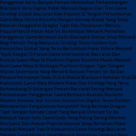
Penggemar Kartu
Banyak Pemain Membahas Perkembangan
Blackjack Versi Digital
Poker Menjadi Bagian Dari Tren Game
Strategi Global
Baccarat Kian Populer Di Tengah Pertumbuhan
Game Meja Online
Roulette Dengan Konsep Klasik Yang Tetap
Relevan Hingga Kini
Dragon Tiger Dan Perjalanan Menuju
Popularitas Di Pasar Asia
Sic Bo Kembali Menarik Perhatian
Penggemar Game Berbasis Dadu
Blackjack Dinilai Tetap Menarik
Bagi Pemain Yang Menyukai Strategi
Texas Holdem Dan
Komunitas Global Yang Terus Bertumbuh
Poker Online Menjadi
Topik Hangat Di Forum Game Internasional
Baccarat Dan
Evolusi Game Meja Di Platform Digital
Roulette Masih Menjadi
Ikon Game Meja Di Berbagai Platform
Dragon Tiger Dengan
Aturan Sederhana Yang Menarik Banyak Pemain
Sic Bo Dan
Pesona Permainan Dadu Di Era Mobile
Blackjack Kembali Viral Di
Komunitas Game Meja Modern
Poker Dan Strategi Yang Terus
Berkembang Di Kalangan Pemain
Baccarat Sering Menjadi
Pembahasan Penggemar Game Berbasis Analisis
Roulette
Modern Kembali Jadi Sorotan Komunitas Digital
Texas Holdem
Menawarkan Pengalaman Kompetitif Yang Berbeda
Dragon
Tiger Dengan Konsep Cepat Yang Banyak Diminati
Sic Bo
Menjadi Salah Satu Game Dadu Yang Paling Sering Dibahas
Blackjack Dan Alasan Popularitasnya Tetap Bertahan
Poker
Kembali Menjadi Tren Di Komunitas Game Strategi
Baccarat
Dengan Gaya Modern Yang Menarik Perhatian Generasi Baru