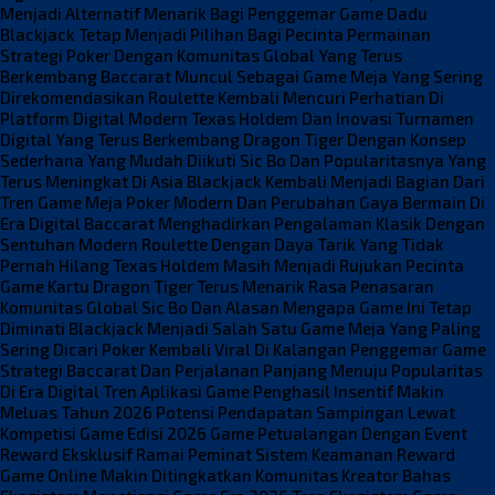
Menjadi Alternatif Menarik Bagi Penggemar Game Dadu
Blackjack Tetap Menjadi Pilihan Bagi Pecinta Permainan
Strategi
Poker Dengan Komunitas Global Yang Terus
Berkembang
Baccarat Muncul Sebagai Game Meja Yang Sering
Direkomendasikan
Roulette Kembali Mencuri Perhatian Di
Platform Digital Modern
Texas Holdem Dan Inovasi Turnamen
Digital Yang Terus Berkembang
Dragon Tiger Dengan Konsep
Sederhana Yang Mudah Diikuti
Sic Bo Dan Popularitasnya Yang
Terus Meningkat Di Asia
Blackjack Kembali Menjadi Bagian Dari
Tren Game Meja
Poker Modern Dan Perubahan Gaya Bermain Di
Era Digital
Baccarat Menghadirkan Pengalaman Klasik Dengan
Sentuhan Modern
Roulette Dengan Daya Tarik Yang Tidak
Pernah Hilang
Texas Holdem Masih Menjadi Rujukan Pecinta
Game Kartu
Dragon Tiger Terus Menarik Rasa Penasaran
Komunitas Global
Sic Bo Dan Alasan Mengapa Game Ini Tetap
Diminati
Blackjack Menjadi Salah Satu Game Meja Yang Paling
Sering Dicari
Poker Kembali Viral Di Kalangan Penggemar Game
Strategi
Baccarat Dan Perjalanan Panjang Menuju Popularitas
Di Era Digital
Tren Aplikasi Game Penghasil Insentif Makin
Meluas Tahun 2026
Potensi Pendapatan Sampingan Lewat
Kompetisi Game Edisi 2026
Game Petualangan Dengan Event
Reward Eksklusif Ramai Peminat
Sistem Keamanan Reward
Game Online Makin Ditingkatkan
Komunitas Kreator Bahas