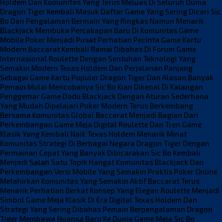
Holdem Dan Komunitas Yang Terus Meluas Di Seluruh Dunia
Dragon Tiger Kembali Masuk Daftar Game Yang Sering Dicari
Sic
Bo Dan Pengalaman Bermain Yang Ringkas Namun Menarik
Blackjack Membuka Percakapan Baru Di Komunitas Game
Mobile
Poker Menjadi Pusat Perhatian Pecinta Game Kartu
Modern
Baccarat Kembali Ramai Dibahas Di Forum Game
Internasional
Roulette Dengan Sentuhan Teknologi Yang
Semakin Modern
Texas Holdem Dan Perjalanan Panjang
Sebagai Game Kartu Populer
Dragon Tiger Dan Alasan Banyak
Pemain Mulai Mencobanya
Sic Bo Kian Dikenal Di Kalangan
Penggemar Game Dadu
Blackjack Dengan Aturan Sederhana
Yang Mudah Dipelajari
Poker Modern Terus Berkembang
Bersama Komunitas Global
Baccarat Menjadi Bagian Dari
Perkembangan Game Meja Digital
Roulette Dan Tren Game
Klasik Yang Kembali Naik
Texas Holdem Menarik Minat
Komunitas Strategi Di Berbagai Negara
Dragon Tiger Dengan
Permainan Cepat Yang Banyak Dibicarakan
Sic Bo Kembali
Menjadi Salah Satu Topik Hangat Komunitas
Blackjack Dan
Perkembangan Versi Mobile Yang Semakin Praktis
Poker Online
Melahirkan Komunitas Yang Semakin Aktif
Baccarat Terus
Menarik Perhatian Berkat Konsep Yang Elegan
Roulette Menjadi
Simbol Game Meja Klasik Di Era Digital
Texas Holdem Dan
Strategi Yang Sering Dibahas Pemain Berpengalaman
Dragon
Tiger Membawa Nuansa Baru Ke Dunia Game Meja
Sic Bo