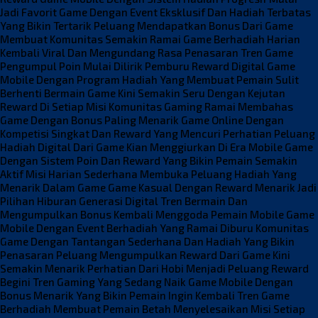
Jadi Favorit
Game Dengan Event Eksklusif Dan Hadiah Terbatas
Yang Bikin Tertarik
Peluang Mendapatkan Bonus Dari Game
Membuat Komunitas Semakin Ramai
Game Berhadiah Harian
Kembali Viral Dan Mengundang Rasa Penasaran
Tren Game
Pengumpul Poin Mulai Dilirik Pemburu Reward Digital
Game
Mobile Dengan Program Hadiah Yang Membuat Pemain Sulit
Berhenti
Bermain Game Kini Semakin Seru Dengan Kejutan
Reward Di Setiap Misi
Komunitas Gaming Ramai Membahas
Game Dengan Bonus Paling Menarik
Game Online Dengan
Kompetisi Singkat Dan Reward Yang Mencuri Perhatian
Peluang
Hadiah Digital Dari Game Kian Menggiurkan Di Era Mobile
Game
Dengan Sistem Poin Dan Reward Yang Bikin Pemain Semakin
Aktif
Misi Harian Sederhana Membuka Peluang Hadiah Yang
Menarik Dalam Game
Game Kasual Dengan Reward Menarik Jadi
Pilihan Hiburan Generasi Digital
Tren Bermain Dan
Mengumpulkan Bonus Kembali Menggoda Pemain Mobile
Game
Mobile Dengan Event Berhadiah Yang Ramai Diburu Komunitas
Game Dengan Tantangan Sederhana Dan Hadiah Yang Bikin
Penasaran
Peluang Mengumpulkan Reward Dari Game Kini
Semakin Menarik Perhatian
Dari Hobi Menjadi Peluang Reward
Begini Tren Gaming Yang Sedang Naik
Game Mobile Dengan
Bonus Menarik Yang Bikin Pemain Ingin Kembali
Tren Game
Berhadiah Membuat Pemain Betah Menyelesaikan Misi Setiap