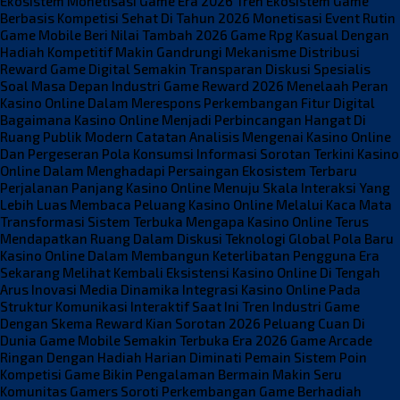
Ekosistem Monetisasi Game Era 2026
Tren Ekosistem Game
Berbasis Kompetisi Sehat Di Tahun 2026
Monetisasi Event Rutin
Game Mobile Beri Nilai Tambah 2026
Game Rpg Kasual Dengan
Hadiah Kompetitif Makin Gandrungi
Mekanisme Distribusi
Reward Game Digital Semakin Transparan
Diskusi Spesialis
Soal Masa Depan Industri Game Reward 2026
Menelaah Peran
Kasino Online Dalam Merespons Perkembangan Fitur Digital
Bagaimana Kasino Online Menjadi Perbincangan Hangat Di
Ruang Publik Modern
Catatan Analisis Mengenai Kasino Online
Dan Pergeseran Pola Konsumsi Informasi
Sorotan Terkini Kasino
Online Dalam Menghadapi Persaingan Ekosistem Terbaru
Perjalanan Panjang Kasino Online Menuju Skala Interaksi Yang
Lebih Luas
Membaca Peluang Kasino Online Melalui Kaca Mata
Transformasi Sistem Terbuka
Mengapa Kasino Online Terus
Mendapatkan Ruang Dalam Diskusi Teknologi Global
Pola Baru
Kasino Online Dalam Membangun Keterlibatan Pengguna Era
Sekarang
Melihat Kembali Eksistensi Kasino Online Di Tengah
Arus Inovasi Media
Dinamika Integrasi Kasino Online Pada
Struktur Komunikasi Interaktif Saat Ini
Tren Industri Game
Dengan Skema Reward Kian Sorotan 2026
Peluang Cuan Di
Dunia Game Mobile Semakin Terbuka Era 2026
Game Arcade
Ringan Dengan Hadiah Harian Diminati Pemain
Sistem Poin
Kompetisi Game Bikin Pengalaman Bermain Makin Seru
Komunitas Gamers Soroti Perkembangan Game Berhadiah