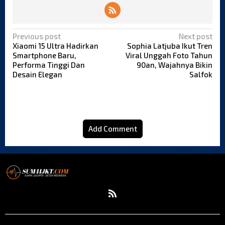
P
Previous post
Next post
o
Xiaomi 15 Ultra Hadirkan
Sophia Latjuba Ikut Tren
Smartphone Baru,
Viral Unggah Foto Tahun
s
Performa Tinggi Dan
90an, Wajahnya Bikin
t
Desain Elegan
Salfok
n
a
v
i
g
Add Comment
a
t
i
o
n