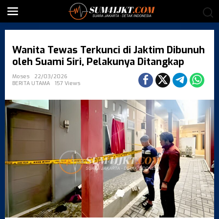
S
k
i
p
t
Wanita Tewas Terkunci di Jaktim Dibunuh
o
c
oleh Suami Siri, Pelakunya Ditangkap
o
Moses
22/03/2026
n
BERITA UTAMA
157 Views
t
e
n
t