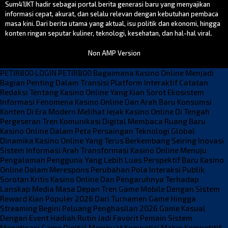
Sum41JKT hadir sebagai portal berita generasi baru yang menyajikan
informasi cepat, akurat, dan selalu relevan dengan kebutuhan pembaca
masa kini. Dari berita utama yang aktual, isu politik dan ekonomi, hingga
konten ringan seputar kuliner, teknologi, kesehatan, dan hal-hal viral.
Non AMP Version
PETIR800 LOGIN
PETIR800
Bagaimana Kasino Online Menjadi
Bagian Penting Dalam Transisi Platform Interaktif
Catatan
Redaksi Tentang Kasino Online Yang Kian Sorot Ekosistem
Informasi
Fenomena Kasino Online Dan Arah Baru Konsumsi
Konten Di Era Modern
Melihat Jejak Kasino Online Di Tengah
Pergeseran Tren Komunikasi Digital
Membaca Ruang Baru
Kasino Online Dalam Peta Persaingan Teknologi Global
Dinamika Kasino Online Yang Terus Berkembang Seiring Inovasi
Sistem Informasi
Arah Transformasi Kasino Online Menuju
Pengalaman Pengguna Yang Lebih Luas
Perspektif Baru Kasino
Online Dalam Merespons Perubahan Pola Interaksi Publik
Sorotan Kritis Kasino Online Dan Pengaruhnya Terhadap
Lanskap Media Masa Depan
Tren Game Mobile Dengan Sistem
Reward Kian Populer 2026
Dari Turnamen Game Hingga
Streaming Begini Peluang Penghasilan 2026
Game Kasual
Dengan Event Hadiah Rutin Jadi Favorit Pemain
Sistem
Monetisasi Game Digital Membuat Kompetisi Makin Kompetitif