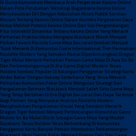
Di Dunia Komunikasi
Membaca Arah Pergerakan Kasino Online
Dalam Peta Perubahan Teknologi
Bagaimana Kasino Online
Menyesuaikan Diri Dengan Kebutuhan Akses Publik
Sorotan
Khusus Tentang Kasino Online Dalam Konteks Pergeseran Gaya
Hidup
Melihat Potensi Kasino Online Dari Sisi Pengembangan
Fitur Interaktif
Dinamika Terbaru Kasino Online Yang Menarik
Perhatian Praktisi Media
Mengapa Blackjack Masih Menjadi
Pilihan Favorit Pecinta Game Meja
Baccarat Kembali Menjadi
Topik Menarik Di Komunitas Game Internasional
Tren Permainan
Roulette Modern Yang Semakin Ramai Diperbincangkan
Dragon
Tiger Mulai Menarik Perhatian Pemain Game Meja Di Asia
Sic Bo
Dan Perkembangannya Di Era Game Digital Modern
Texas
Holdem Kembali Populer Di Kalangan Penggemar Strategi Kartu
Andar Bahar Dengan Konsep Sederhana Yang Terus Menarik
Perhatian
Komunitas Poker Online Mengulas Strategi Dan
Pengalaman Bermain
Blackjack Menjadi Salah Satu Game Meja
Yang Tetap Bertahan Di Era Digital
Baccarat Dan Daya Tariknya
Bagi Pemain Yang Menyukai Analisis
Roulette Modern
Menghadirkan Pengalaman Visual Yang Semakin Menarik
Dragon Tiger Kembali Menjadi Perbincangan Komunitas Game
Mobile
Sic Bo Mulai Dilirik Sebagai Game Meja Yang Mudah
Dipahami
Texas Holdem Terus Berkembang Di Komunitas
Penggemar Kartu
Banyak Pemain Membahas Perkembangan
Blackjack Versi Digital
Poker Menjadi Bagian Dari Tren Game