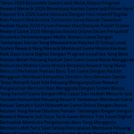
Tahun 2026
Ekosistem Game Lokal Mulai Adopsi Program
Reward Menarik 2026
Monetisasi Konten Game Jadi Pilihan Karir
Populer Era 2026
Game Simulasi Dengan Fitur Insentif Digital
Kian Favorit
Mekanisme Turnamen Game Kasual Tawarkan
Hadiah Nyata 2026
Forum Pemain Ulas Dampak Positif Sistem
Reward Game 2026
Mengulas Kasino Online Dalam Perspektif
Dinamika Perkembangan Media Terbaru
Game Dengan
Tantangan Harian Yang Menawarkan Kejutan Di Setiap Level
Sistem Reward Yang Menarik Membuat Game Mobile Kembali
Naik Daun
Game Digital Dengan Program Loyalitas Yang Bikin
Pemain Betah
Peluang Hadiah Dari Event Game Mulai Menggoda
Komunitas Mobile
Game Mobile Berbasis Reward Yang Mulai
Mencuri Perhatian Pemain Baru
Tren Game Dengan Hadiah
Mingguan Membuat Kompetisi Semakin Seru
Bermain Santai
Tetap Menarik Saat Ada Peluang Mengumpulkan Reward
Pengalaman Bermain Kian Menggoda Dengan Sistem Bonus
Yang Variatif
Game Dengan Misi Cepat Dan Hadiah Menarik Jadi
Sorotan Komunitas
Peluang Reward Tambahan Membuat Game
Kasual Semakin Sulit Dilewatkan
Game Online Dengan Bonus
Kejutan Yang Ramai Dibahas Pemain
Tantangan Ringan Dengan
Reward Menarik Jadi Daya Tarik Game Mobile
Tren Game Digital
Berhadiah Membuka Pengalaman Baru Yang Menggoda
Bermain Lebih Seru Saat Setiap Pencapaian Membuka Peluang
Reward
Game Mobile Dengan Sistem Hadiah Progresif Mulai