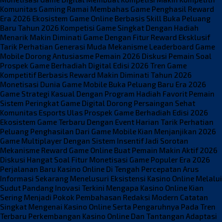
Komunitas Gaming Ramai Membahas Game Penghasil Reward
Era 2026
Ekosistem Game Online Berbasis Skill Buka Peluang
Baru Tahun 2026
Kompetisi Game Singkat Dengan Hadiah
Menarik Makin Diminati
Game Dengan Fitur Reward Eksklusif
Tarik Perhatian Generasi Muda
Mekanisme Leaderboard Game
Mobile Dorong Antusiasme Pemain 2026
Diskusi Pemain Soal
Prospek Game Berhadiah Digital Edisi 2026
Tren Game
Kompetitif Berbasis Reward Makin Diminati Tahun 2026
Monetisasi Dunia Game Mobile Buka Peluang Baru Era 2026
Game Strategi Kasual Dengan Program Hadiah Favorit Pemain
Sistem Peringkat Game Digital Dorong Persaingan Sehat
Komunitas Esports Ulas Prospek Game Berhadiah Edisi 2026
Ekosistem Game Terbaru Dengan Event Harian Tarik Perhatian
Peluang Penghasilan Dari Game Mobile Kian Menjanjikan 2026
Game Multiplayer Dengan Sistem Insentif Jadi Sorotan
Mekanisme Reward Game Online Buat Pemain Makin Aktif 2026
Diskusi Hangat Soal Fitur Monetisasi Game Populer Era 2026
Perjalanan Baru Kasino Online Di Tengah Percepatan Arus
Informasi Sekarang
Menelusuri Eksistensi Kasino Online Melalui
Sudut Pandang Inovasi Terkini
Mengapa Kasino Online Kian
Sering Menjadi Pokok Pembahasan Redaksi Modern
Catatan
Singkat Mengenai Kasino Online Serta Pengaruhnya Pada Tren
Terbaru
Perkembangan Kasino Online Dan Tantangan Adaptasi