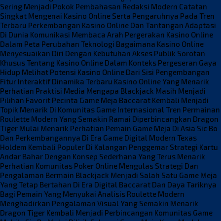
Sering Menjadi Pokok Pembahasan Redaksi Modern
Catatan
Singkat Mengenai Kasino Online Serta Pengaruhnya Pada Tren
Terbaru
Perkembangan Kasino Online Dan Tantangan Adaptasi
Di Dunia Komunikasi
Membaca Arah Pergerakan Kasino Online
Dalam Peta Perubahan Teknologi
Bagaimana Kasino Online
Menyesuaikan Diri Dengan Kebutuhan Akses Publik
Sorotan
Khusus Tentang Kasino Online Dalam Konteks Pergeseran Gaya
Hidup
Melihat Potensi Kasino Online Dari Sisi Pengembangan
Fitur Interaktif
Dinamika Terbaru Kasino Online Yang Menarik
Perhatian Praktisi Media
Mengapa Blackjack Masih Menjadi
Pilihan Favorit Pecinta Game Meja
Baccarat Kembali Menjadi
Topik Menarik Di Komunitas Game Internasional
Tren Permainan
Roulette Modern Yang Semakin Ramai Diperbincangkan
Dragon
Tiger Mulai Menarik Perhatian Pemain Game Meja Di Asia
Sic Bo
Dan Perkembangannya Di Era Game Digital Modern
Texas
Holdem Kembali Populer Di Kalangan Penggemar Strategi Kartu
Andar Bahar Dengan Konsep Sederhana Yang Terus Menarik
Perhatian
Komunitas Poker Online Mengulas Strategi Dan
Pengalaman Bermain
Blackjack Menjadi Salah Satu Game Meja
Yang Tetap Bertahan Di Era Digital
Baccarat Dan Daya Tariknya
Bagi Pemain Yang Menyukai Analisis
Roulette Modern
Menghadirkan Pengalaman Visual Yang Semakin Menarik
Dragon Tiger Kembali Menjadi Perbincangan Komunitas Game