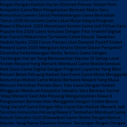
Ringan Dengan Hadiah Harian Diminati Pemain
Sistem Poin
Kompetisi Game Bikin Pengalaman Bermain Makin Seru
Komunitas Gamers Soroti Perkembangan Game Berhadiah
Tahun 2026
Ekosistem Game Lokal Mulai Adopsi Program
Reward Menarik 2026
Monetisasi Konten Game Jadi Pilihan Karir
Populer Era 2026
Game Simulasi Dengan Fitur Insentif Digital
Kian Favorit
Mekanisme Turnamen Game Kasual Tawarkan
Hadiah Nyata 2026
Forum Pemain Ulas Dampak Positif Sistem
Reward Game 2026
Mengulas Kasino Online Dalam Perspektif
Dinamika Perkembangan Media Terbaru
Game Dengan
Tantangan Harian Yang Menawarkan Kejutan Di Setiap Level
Sistem Reward Yang Menarik Membuat Game Mobile Kembali
Naik Daun
Game Digital Dengan Program Loyalitas Yang Bikin
Pemain Betah
Peluang Hadiah Dari Event Game Mulai Menggoda
Komunitas Mobile
Game Mobile Berbasis Reward Yang Mulai
Mencuri Perhatian Pemain Baru
Tren Game Dengan Hadiah
Mingguan Membuat Kompetisi Semakin Seru
Bermain Santai
Tetap Menarik Saat Ada Peluang Mengumpulkan Reward
Pengalaman Bermain Kian Menggoda Dengan Sistem Bonus
Yang Variatif
Game Dengan Misi Cepat Dan Hadiah Menarik Jadi
Sorotan Komunitas
Peluang Reward Tambahan Membuat Game
Kasual Semakin Sulit Dilewatkan
Game Online Dengan Bonus
Kejutan Yang Ramai Dibahas Pemain
Tantangan Ringan Dengan