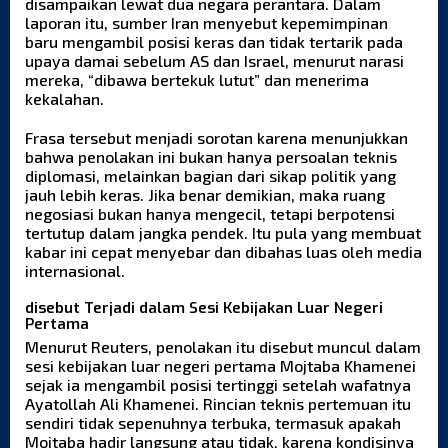
disampaikan lewat dua negara perantara. Dalam
laporan itu, sumber Iran menyebut kepemimpinan
baru mengambil posisi keras dan tidak tertarik pada
upaya damai sebelum AS dan Israel, menurut narasi
mereka, “dibawa bertekuk lutut” dan menerima
kekalahan.
Frasa tersebut menjadi sorotan karena menunjukkan
bahwa penolakan ini bukan hanya persoalan teknis
diplomasi, melainkan bagian dari sikap politik yang
jauh lebih keras. Jika benar demikian, maka ruang
negosiasi bukan hanya mengecil, tetapi berpotensi
tertutup dalam jangka pendek. Itu pula yang membuat
kabar ini cepat menyebar dan dibahas luas oleh media
internasional.
disebut Terjadi dalam Sesi Kebijakan Luar Negeri
Pertama
Menurut Reuters, penolakan itu disebut muncul dalam
sesi kebijakan luar negeri pertama Mojtaba Khamenei
sejak ia mengambil posisi tertinggi setelah wafatnya
Ayatollah Ali Khamenei. Rincian teknis pertemuan itu
sendiri tidak sepenuhnya terbuka, termasuk apakah
Mojtaba hadir langsung atau tidak, karena kondisinya