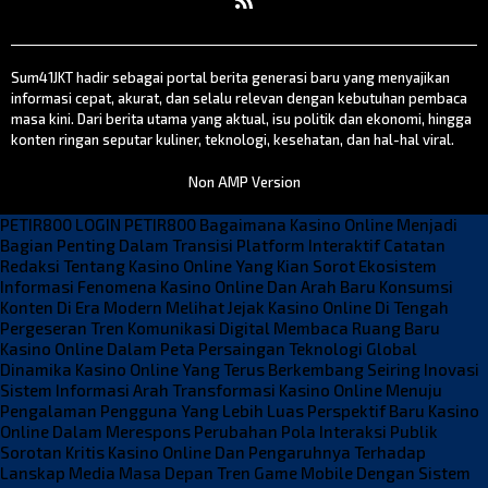
Sum41JKT hadir sebagai portal berita generasi baru yang menyajikan
informasi cepat, akurat, dan selalu relevan dengan kebutuhan pembaca
masa kini. Dari berita utama yang aktual, isu politik dan ekonomi, hingga
konten ringan seputar kuliner, teknologi, kesehatan, dan hal-hal viral.
Non AMP Version
PETIR800 LOGIN
PETIR800
Bagaimana Kasino Online Menjadi
Bagian Penting Dalam Transisi Platform Interaktif
Catatan
Redaksi Tentang Kasino Online Yang Kian Sorot Ekosistem
Informasi
Fenomena Kasino Online Dan Arah Baru Konsumsi
Konten Di Era Modern
Melihat Jejak Kasino Online Di Tengah
Pergeseran Tren Komunikasi Digital
Membaca Ruang Baru
Kasino Online Dalam Peta Persaingan Teknologi Global
Dinamika Kasino Online Yang Terus Berkembang Seiring Inovasi
Sistem Informasi
Arah Transformasi Kasino Online Menuju
Pengalaman Pengguna Yang Lebih Luas
Perspektif Baru Kasino
Online Dalam Merespons Perubahan Pola Interaksi Publik
Sorotan Kritis Kasino Online Dan Pengaruhnya Terhadap
Lanskap Media Masa Depan
Tren Game Mobile Dengan Sistem