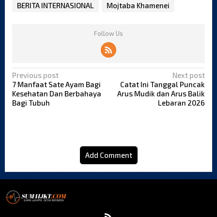
BERITA INTERNASIONAL
Mojtaba Khamenei
Follow Us
P
Previous post
Next post
o
7 Manfaat Sate Ayam Bagi
Catat Ini Tanggal Puncak
Kesehatan Dan Berbahaya
Arus Mudik dan Arus Balik
s
Bagi Tubuh
Lebaran 2026
t
n
a
v
i
Add Comment
g
a
t
i
o
n