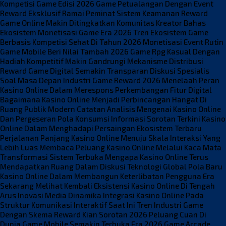
Kompetisi Game Edisi 2026
Game Petualangan Dengan Event
Reward Eksklusif Ramai Peminat
Sistem Keamanan Reward
Game Online Makin Ditingkatkan
Komunitas Kreator Bahas
Ekosistem Monetisasi Game Era 2026
Tren Ekosistem Game
Berbasis Kompetisi Sehat Di Tahun 2026
Monetisasi Event Rutin
Game Mobile Beri Nilai Tambah 2026
Game Rpg Kasual Dengan
Hadiah Kompetitif Makin Gandrungi
Mekanisme Distribusi
Reward Game Digital Semakin Transparan
Diskusi Spesialis
Soal Masa Depan Industri Game Reward 2026
Menelaah Peran
Kasino Online Dalam Merespons Perkembangan Fitur Digital
Bagaimana Kasino Online Menjadi Perbincangan Hangat Di
Ruang Publik Modern
Catatan Analisis Mengenai Kasino Online
Dan Pergeseran Pola Konsumsi Informasi
Sorotan Terkini Kasino
Online Dalam Menghadapi Persaingan Ekosistem Terbaru
Perjalanan Panjang Kasino Online Menuju Skala Interaksi Yang
Lebih Luas
Membaca Peluang Kasino Online Melalui Kaca Mata
Transformasi Sistem Terbuka
Mengapa Kasino Online Terus
Mendapatkan Ruang Dalam Diskusi Teknologi Global
Pola Baru
Kasino Online Dalam Membangun Keterlibatan Pengguna Era
Sekarang
Melihat Kembali Eksistensi Kasino Online Di Tengah
Arus Inovasi Media
Dinamika Integrasi Kasino Online Pada
Struktur Komunikasi Interaktif Saat Ini
Tren Industri Game
Dengan Skema Reward Kian Sorotan 2026
Peluang Cuan Di
Dunia Game Mobile Semakin Terbuka Era 2026
Game Arcade