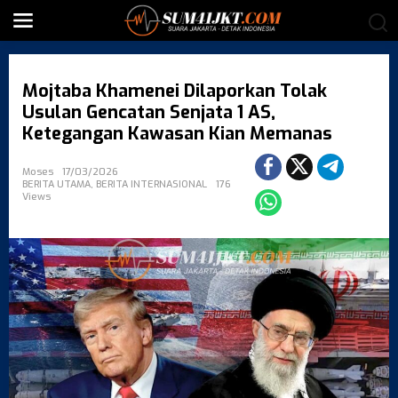
S
k
i
p
t
Mojtaba Khamenei Dilaporkan Tolak
o
c
Usulan Gencatan Senjata 1 AS,
o
Ketegangan Kawasan Kian Memanas
n
t
Moses
17/03/2026
e
BERITA UTAMA
,
BERITA INTERNASIONAL
176
n
Views
t