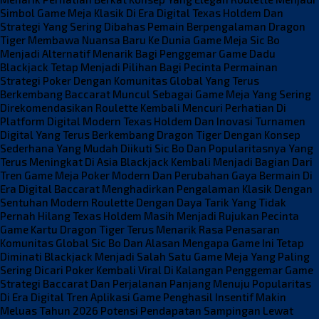
Simbol Game Meja Klasik Di Era Digital
Texas Holdem Dan
Strategi Yang Sering Dibahas Pemain Berpengalaman
Dragon
Tiger Membawa Nuansa Baru Ke Dunia Game Meja
Sic Bo
Menjadi Alternatif Menarik Bagi Penggemar Game Dadu
Blackjack Tetap Menjadi Pilihan Bagi Pecinta Permainan
Strategi
Poker Dengan Komunitas Global Yang Terus
Berkembang
Baccarat Muncul Sebagai Game Meja Yang Sering
Direkomendasikan
Roulette Kembali Mencuri Perhatian Di
Platform Digital Modern
Texas Holdem Dan Inovasi Turnamen
Digital Yang Terus Berkembang
Dragon Tiger Dengan Konsep
Sederhana Yang Mudah Diikuti
Sic Bo Dan Popularitasnya Yang
Terus Meningkat Di Asia
Blackjack Kembali Menjadi Bagian Dari
Tren Game Meja
Poker Modern Dan Perubahan Gaya Bermain Di
Era Digital
Baccarat Menghadirkan Pengalaman Klasik Dengan
Sentuhan Modern
Roulette Dengan Daya Tarik Yang Tidak
Pernah Hilang
Texas Holdem Masih Menjadi Rujukan Pecinta
Game Kartu
Dragon Tiger Terus Menarik Rasa Penasaran
Komunitas Global
Sic Bo Dan Alasan Mengapa Game Ini Tetap
Diminati
Blackjack Menjadi Salah Satu Game Meja Yang Paling
Sering Dicari
Poker Kembali Viral Di Kalangan Penggemar Game
Strategi
Baccarat Dan Perjalanan Panjang Menuju Popularitas
Di Era Digital
Tren Aplikasi Game Penghasil Insentif Makin
Meluas Tahun 2026
Potensi Pendapatan Sampingan Lewat