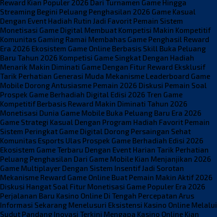
Reward Kian Populer 2026
Dari Turnamen Game Hingga
Streaming Begini Peluang Penghasilan 2026
Game Kasual
Dengan Event Hadiah Rutin Jadi Favorit Pemain
Sistem
Monetisasi Game Digital Membuat Kompetisi Makin Kompetitif
Komunitas Gaming Ramai Membahas Game Penghasil Reward
Era 2026
Ekosistem Game Online Berbasis Skill Buka Peluang
Baru Tahun 2026
Kompetisi Game Singkat Dengan Hadiah
Menarik Makin Diminati
Game Dengan Fitur Reward Eksklusif
Tarik Perhatian Generasi Muda
Mekanisme Leaderboard Game
Mobile Dorong Antusiasme Pemain 2026
Diskusi Pemain Soal
Prospek Game Berhadiah Digital Edisi 2026
Tren Game
Kompetitif Berbasis Reward Makin Diminati Tahun 2026
Monetisasi Dunia Game Mobile Buka Peluang Baru Era 2026
Game Strategi Kasual Dengan Program Hadiah Favorit Pemain
Sistem Peringkat Game Digital Dorong Persaingan Sehat
Komunitas Esports Ulas Prospek Game Berhadiah Edisi 2026
Ekosistem Game Terbaru Dengan Event Harian Tarik Perhatian
Peluang Penghasilan Dari Game Mobile Kian Menjanjikan 2026
Game Multiplayer Dengan Sistem Insentif Jadi Sorotan
Mekanisme Reward Game Online Buat Pemain Makin Aktif 2026
Diskusi Hangat Soal Fitur Monetisasi Game Populer Era 2026
Perjalanan Baru Kasino Online Di Tengah Percepatan Arus
Informasi Sekarang
Menelusuri Eksistensi Kasino Online Melalui
Sudut Pandang Inovasi Terkini
Mengapa Kasino Online Kian