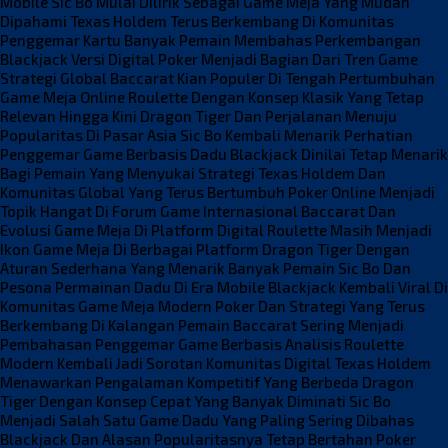
Mobile
Sic Bo Mulai Dilirik Sebagai Game Meja Yang Mudah
Dipahami
Texas Holdem Terus Berkembang Di Komunitas
Penggemar Kartu
Banyak Pemain Membahas Perkembangan
Blackjack Versi Digital
Poker Menjadi Bagian Dari Tren Game
Strategi Global
Baccarat Kian Populer Di Tengah Pertumbuhan
Game Meja Online
Roulette Dengan Konsep Klasik Yang Tetap
Relevan Hingga Kini
Dragon Tiger Dan Perjalanan Menuju
Popularitas Di Pasar Asia
Sic Bo Kembali Menarik Perhatian
Penggemar Game Berbasis Dadu
Blackjack Dinilai Tetap Menarik
Bagi Pemain Yang Menyukai Strategi
Texas Holdem Dan
Komunitas Global Yang Terus Bertumbuh
Poker Online Menjadi
Topik Hangat Di Forum Game Internasional
Baccarat Dan
Evolusi Game Meja Di Platform Digital
Roulette Masih Menjadi
Ikon Game Meja Di Berbagai Platform
Dragon Tiger Dengan
Aturan Sederhana Yang Menarik Banyak Pemain
Sic Bo Dan
Pesona Permainan Dadu Di Era Mobile
Blackjack Kembali Viral Di
Komunitas Game Meja Modern
Poker Dan Strategi Yang Terus
Berkembang Di Kalangan Pemain
Baccarat Sering Menjadi
Pembahasan Penggemar Game Berbasis Analisis
Roulette
Modern Kembali Jadi Sorotan Komunitas Digital
Texas Holdem
Menawarkan Pengalaman Kompetitif Yang Berbeda
Dragon
Tiger Dengan Konsep Cepat Yang Banyak Diminati
Sic Bo
Menjadi Salah Satu Game Dadu Yang Paling Sering Dibahas
Blackjack Dan Alasan Popularitasnya Tetap Bertahan
Poker