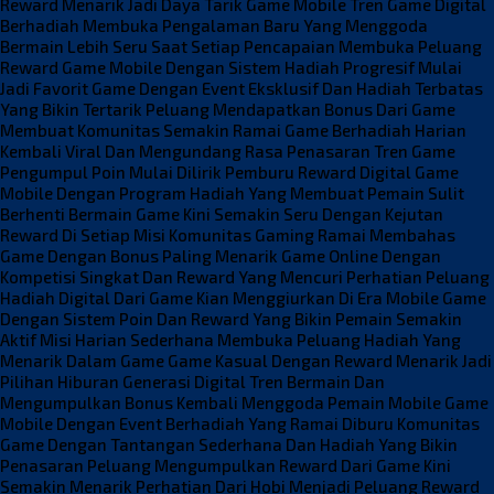
Reward Menarik Jadi Daya Tarik Game Mobile
Tren Game Digital
Berhadiah Membuka Pengalaman Baru Yang Menggoda
Bermain Lebih Seru Saat Setiap Pencapaian Membuka Peluang
Reward
Game Mobile Dengan Sistem Hadiah Progresif Mulai
Jadi Favorit
Game Dengan Event Eksklusif Dan Hadiah Terbatas
Yang Bikin Tertarik
Peluang Mendapatkan Bonus Dari Game
Membuat Komunitas Semakin Ramai
Game Berhadiah Harian
Kembali Viral Dan Mengundang Rasa Penasaran
Tren Game
Pengumpul Poin Mulai Dilirik Pemburu Reward Digital
Game
Mobile Dengan Program Hadiah Yang Membuat Pemain Sulit
Berhenti
Bermain Game Kini Semakin Seru Dengan Kejutan
Reward Di Setiap Misi
Komunitas Gaming Ramai Membahas
Game Dengan Bonus Paling Menarik
Game Online Dengan
Kompetisi Singkat Dan Reward Yang Mencuri Perhatian
Peluang
Hadiah Digital Dari Game Kian Menggiurkan Di Era Mobile
Game
Dengan Sistem Poin Dan Reward Yang Bikin Pemain Semakin
Aktif
Misi Harian Sederhana Membuka Peluang Hadiah Yang
Menarik Dalam Game
Game Kasual Dengan Reward Menarik Jadi
Pilihan Hiburan Generasi Digital
Tren Bermain Dan
Mengumpulkan Bonus Kembali Menggoda Pemain Mobile
Game
Mobile Dengan Event Berhadiah Yang Ramai Diburu Komunitas
Game Dengan Tantangan Sederhana Dan Hadiah Yang Bikin
Penasaran
Peluang Mengumpulkan Reward Dari Game Kini
Semakin Menarik Perhatian
Dari Hobi Menjadi Peluang Reward