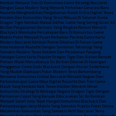
Kembali Menjadi Tren Di Komunitas Game Strategi
Baccarat
Dengan Gaya Modern Yang Menarik Perhatian Generasi Baru
Roulette Menghadirkan Pengalaman Klasik Di Era Digital
Texas
Holdem Dan Komunitas Yang Terus Meluas Di Seluruh Dunia
Dragon Tiger Kembali Masuk Daftar Game Yang Sering Dicari
Sic
Bo Dan Pengalaman Bermain Yang Ringkas Namun Menarik
Blackjack Membuka Percakapan Baru Di Komunitas Game
Mobile
Poker Menjadi Pusat Perhatian Pecinta Game Kartu
Modern
Baccarat Kembali Ramai Dibahas Di Forum Game
Internasional
Roulette Dengan Sentuhan Teknologi Yang
Semakin Modern
Texas Holdem Dan Perjalanan Panjang
Sebagai Game Kartu Populer
Dragon Tiger Dan Alasan Banyak
Pemain Mulai Mencobanya
Sic Bo Kian Dikenal Di Kalangan
Penggemar Game Dadu
Blackjack Dengan Aturan Sederhana
Yang Mudah Dipelajari
Poker Modern Terus Berkembang
Bersama Komunitas Global
Baccarat Menjadi Bagian Dari
Perkembangan Game Meja Digital
Roulette Dan Tren Game
Klasik Yang Kembali Naik
Texas Holdem Menarik Minat
Komunitas Strategi Di Berbagai Negara
Dragon Tiger Dengan
Permainan Cepat Yang Banyak Dibicarakan
Sic Bo Kembali
Menjadi Salah Satu Topik Hangat Komunitas
Blackjack Dan
Perkembangan Versi Mobile Yang Semakin Praktis
Poker Online
Melahirkan Komunitas Yang Semakin Aktif
Baccarat Terus
Menarik Perhatian Berkat Konsep Yang Elegan
Roulette Menjadi