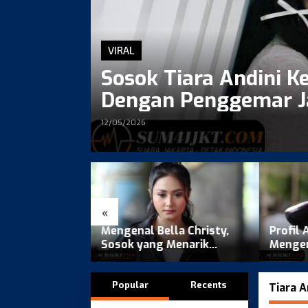
VIRAL
Sosok Tiara Andini Ke
Dengan Penggemar J
12/05/2026
«
la Christy,
Profil Anya Anjani Manzia,
Profil 
Menarik
Mengenal Lebih Dekat
Mengen
ewat Konten
Sosok di Balik Namanya
Sosok 
Popular
Recents
Tiara A