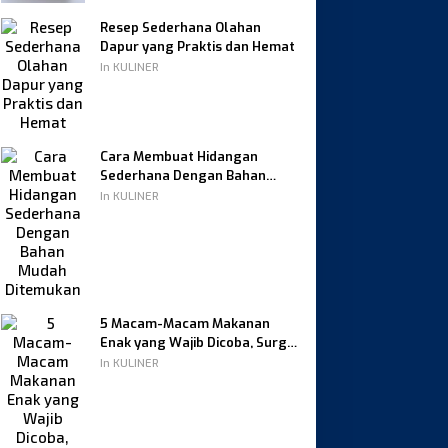
Resep Sederhana Olahan
Dapur yang Praktis dan Hemat
In KULINER
Cara Membuat Hidangan
Sederhana Dengan Bahan
Mudah Ditemukan
In KULINER
5 Macam-Macam Makanan
Enak yang Wajib Dicoba, Surga
Kuliner yang Menggoda Selera
In KULINER