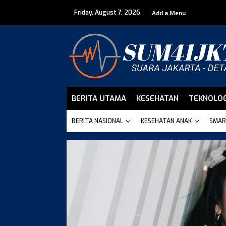
Skip
Friday, August 7, 2026
to
Add a Menu
content
BERITA UTAMA
KESEHATAN
TEKNOLOG
BERITA NASIONAL
KESEHATAN ANAK
SMAR