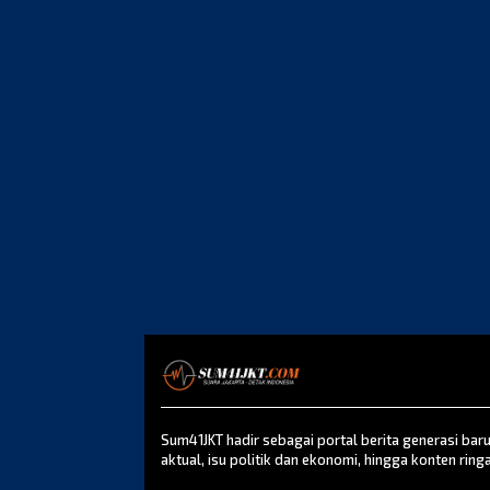
Sum41JKT hadir sebagai portal berita generasi bar
aktual, isu politik dan ekonomi, hingga konten ringa