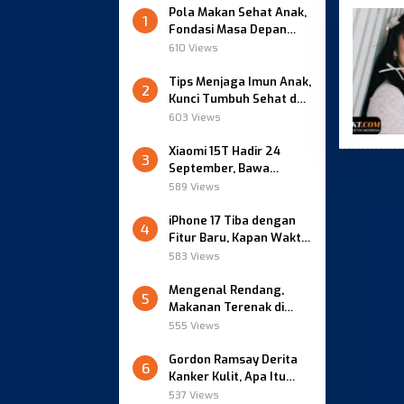
Pola Makan Sehat Anak,
1
Fondasi Masa Depan
yang Berkualitas
610 Views
Tips Menjaga Imun Anak,
2
Kunci Tumbuh Sehat dan
Kuat
603 Views
Xiaomi 15T Hadir 24
3
September, Bawa
Kamera Leica dan
589 Views
HyperOS Baru
iPhone 17 Tiba dengan
4
Fitur Baru, Kapan Waktu
Beli yang Pas?
583 Views
Mengenal Rendang,
5
Makanan Terenak di
Dunia versi CNN
555 Views
Gordon Ramsay Derita
6
Kanker Kulit, Apa Itu
Karsinoma Sel Basal?
537 Views