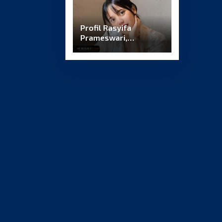
Profil Rasyifa
Prameswari,
Mengenal Lebih Dekat
Sosok dan
Perjalanannya