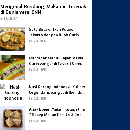
Mengenal Rendang, Makanan Terenak
di Dunia versi CNN
In KULINER
Soto Betawi: Ikon Kuliner
Jakarta dengan Kuah Gurih
Berempah
In KULINER
Martabak Manis, Sajian Manis
Gurih yang Jadi Favorit Semua
Kalangan
In KULINER
Nasi Goreng Indonesia: Kuliner
Legendaris yang Jadi Ikon di
Dunia
In KULINER
Anak Bosan Makan Ketupat Ini
7 Resep Makan Praktis & Enak
Favorit Keluarga
In KULINER