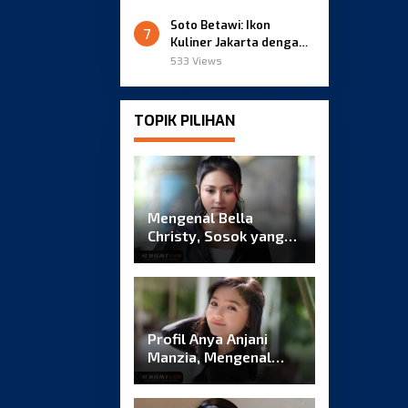
Soto Betawi: Ikon
7
Kuliner Jakarta dengan
Kuah Gurih Berempah
533 Views
TOPIK PILIHAN
Mengenal Bella
Christy, Sosok yang
Menarik Perhatian
Lewat Konten TikTok
Profil Anya Anjani
Manzia, Mengenal
Lebih Dekat Sosok di
Balik Namanya