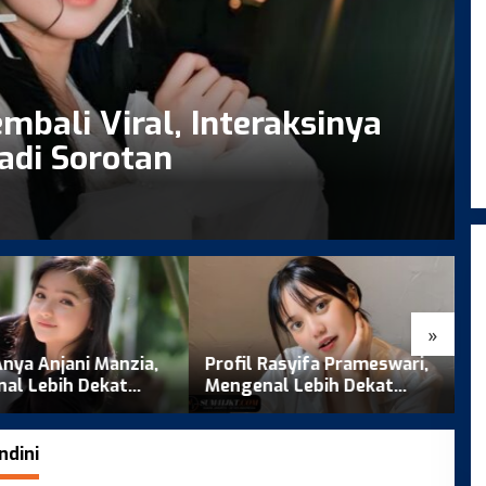
mbali Viral, Interaksinya
adi Sorotan
»
Rasyifa Prameswari,
Profil Sandrina Azzahra,
M
al Lebih Dekat
dari Bakat Menari hingga
S
dan Perjalanannya
Menapaki Dunia Musik
P
ndini