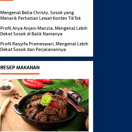
Mengenal Bella Christy, Sosok yang
Menarik Perhatian Lewat Konten TikTok
Profil Anya Anjani Manzia, Mengenal Lebih
Dekat Sosok di Balik Namanya
Profil Rasyifa Prameswari, Mengenal Lebih
Dekat Sosok dan Perjalanannya
RESEP MAKANAN
engenal Khansa Alodia,
Mengenal Bella Christy,
osok yang Menarik
Sosok yang Menarik
erhatian Publik
Perhatian Lewat Konten
TikTok