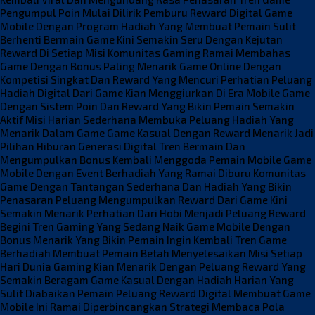
Pengumpul Poin Mulai Dilirik Pemburu Reward Digital
Game
Mobile Dengan Program Hadiah Yang Membuat Pemain Sulit
Berhenti
Bermain Game Kini Semakin Seru Dengan Kejutan
Reward Di Setiap Misi
Komunitas Gaming Ramai Membahas
Game Dengan Bonus Paling Menarik
Game Online Dengan
Kompetisi Singkat Dan Reward Yang Mencuri Perhatian
Peluang
Hadiah Digital Dari Game Kian Menggiurkan Di Era Mobile
Game
Dengan Sistem Poin Dan Reward Yang Bikin Pemain Semakin
Aktif
Misi Harian Sederhana Membuka Peluang Hadiah Yang
Menarik Dalam Game
Game Kasual Dengan Reward Menarik Jadi
Pilihan Hiburan Generasi Digital
Tren Bermain Dan
Mengumpulkan Bonus Kembali Menggoda Pemain Mobile
Game
Mobile Dengan Event Berhadiah Yang Ramai Diburu Komunitas
Game Dengan Tantangan Sederhana Dan Hadiah Yang Bikin
Penasaran
Peluang Mengumpulkan Reward Dari Game Kini
Semakin Menarik Perhatian
Dari Hobi Menjadi Peluang Reward
Begini Tren Gaming Yang Sedang Naik
Game Mobile Dengan
Bonus Menarik Yang Bikin Pemain Ingin Kembali
Tren Game
Berhadiah Membuat Pemain Betah Menyelesaikan Misi Setiap
Hari
Dunia Gaming Kian Menarik Dengan Peluang Reward Yang
Semakin Beragam
Game Kasual Dengan Hadiah Harian Yang
Sulit Diabaikan Pemain
Peluang Reward Digital Membuat Game
Mobile Ini Ramai Diperbincangkan
Strategi Membaca Pola