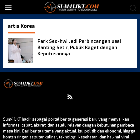
S
k
i
p
artis Korea
t
o
c
Park Seo-hwi Jadi Perbincangan usai
o
Banting Setir, Publik Kaget dengan
n
Keputusannya
t
e
n
t
Sum41JKT hadir sebagai portal berita generasi baru yang menyajikan
informasi cepat, akurat, dan selalu relevan dengan kebutuhan pembaca
masa kini. Dari berita utama yang aktual, isu politik dan ekonomi, hingga
konten ringan seputar kuliner, teknologi, kesehatan, dan hal-hal viral.