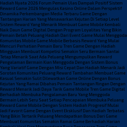
Hadiah Nyata 2026
Forum Pemain Ulas Dampak Positif Sistem
Reward Game 2026
Mengulas Kasino Online Dalam Perspektif
Dinamika Perkembangan Media Terbaru
Game Dengan
Tantangan Harian Yang Menawarkan Kejutan Di Setiap Level
Sistem Reward Yang Menarik Membuat Game Mobile Kembali
Naik Daun
Game Digital Dengan Program Loyalitas Yang Bikin
Pemain Betah
Peluang Hadiah Dari Event Game Mulai Menggoda
Komunitas Mobile
Game Mobile Berbasis Reward Yang Mulai
Mencuri Perhatian Pemain Baru
Tren Game Dengan Hadiah
Mingguan Membuat Kompetisi Semakin Seru
Bermain Santai
Tetap Menarik Saat Ada Peluang Mengumpulkan Reward
Pengalaman Bermain Kian Menggoda Dengan Sistem Bonus
Yang Variatif
Game Dengan Misi Cepat Dan Hadiah Menarik Jadi
Sorotan Komunitas
Peluang Reward Tambahan Membuat Game
Kasual Semakin Sulit Dilewatkan
Game Online Dengan Bonus
Kejutan Yang Ramai Dibahas Pemain
Tantangan Ringan Dengan
Reward Menarik Jadi Daya Tarik Game Mobile
Tren Game Digital
Berhadiah Membuka Pengalaman Baru Yang Menggoda
Bermain Lebih Seru Saat Setiap Pencapaian Membuka Peluang
Reward
Game Mobile Dengan Sistem Hadiah Progresif Mulai
Jadi Favorit
Game Dengan Event Eksklusif Dan Hadiah Terbatas
Yang Bikin Tertarik
Peluang Mendapatkan Bonus Dari Game
Membuat Komunitas Semakin Ramai
Game Berhadiah Harian
Kembali Viral Dan Mengundang Rasa Penasaran
Tren Game