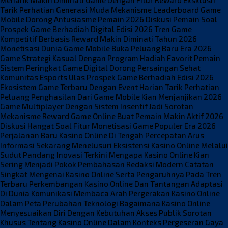
Tarik Perhatian Generasi Muda
Mekanisme Leaderboard Game
Mobile Dorong Antusiasme Pemain 2026
Diskusi Pemain Soal
Prospek Game Berhadiah Digital Edisi 2026
Tren Game
Kompetitif Berbasis Reward Makin Diminati Tahun 2026
Monetisasi Dunia Game Mobile Buka Peluang Baru Era 2026
Game Strategi Kasual Dengan Program Hadiah Favorit Pemain
Sistem Peringkat Game Digital Dorong Persaingan Sehat
Komunitas Esports Ulas Prospek Game Berhadiah Edisi 2026
Ekosistem Game Terbaru Dengan Event Harian Tarik Perhatian
Peluang Penghasilan Dari Game Mobile Kian Menjanjikan 2026
Game Multiplayer Dengan Sistem Insentif Jadi Sorotan
Mekanisme Reward Game Online Buat Pemain Makin Aktif 2026
Diskusi Hangat Soal Fitur Monetisasi Game Populer Era 2026
Perjalanan Baru Kasino Online Di Tengah Percepatan Arus
Informasi Sekarang
Menelusuri Eksistensi Kasino Online Melalui
Sudut Pandang Inovasi Terkini
Mengapa Kasino Online Kian
Sering Menjadi Pokok Pembahasan Redaksi Modern
Catatan
Singkat Mengenai Kasino Online Serta Pengaruhnya Pada Tren
Terbaru
Perkembangan Kasino Online Dan Tantangan Adaptasi
Di Dunia Komunikasi
Membaca Arah Pergerakan Kasino Online
Dalam Peta Perubahan Teknologi
Bagaimana Kasino Online
Menyesuaikan Diri Dengan Kebutuhan Akses Publik
Sorotan
Khusus Tentang Kasino Online Dalam Konteks Pergeseran Gaya