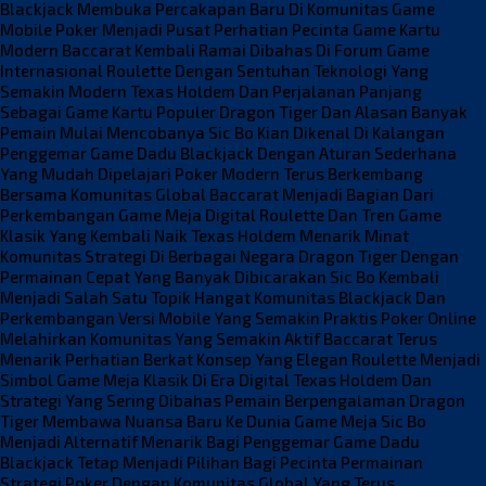
Blackjack Membuka Percakapan Baru Di Komunitas Game
Mobile
Poker Menjadi Pusat Perhatian Pecinta Game Kartu
Modern
Baccarat Kembali Ramai Dibahas Di Forum Game
Internasional
Roulette Dengan Sentuhan Teknologi Yang
Semakin Modern
Texas Holdem Dan Perjalanan Panjang
Sebagai Game Kartu Populer
Dragon Tiger Dan Alasan Banyak
Pemain Mulai Mencobanya
Sic Bo Kian Dikenal Di Kalangan
Penggemar Game Dadu
Blackjack Dengan Aturan Sederhana
Yang Mudah Dipelajari
Poker Modern Terus Berkembang
Bersama Komunitas Global
Baccarat Menjadi Bagian Dari
Perkembangan Game Meja Digital
Roulette Dan Tren Game
Klasik Yang Kembali Naik
Texas Holdem Menarik Minat
Komunitas Strategi Di Berbagai Negara
Dragon Tiger Dengan
Permainan Cepat Yang Banyak Dibicarakan
Sic Bo Kembali
Menjadi Salah Satu Topik Hangat Komunitas
Blackjack Dan
Perkembangan Versi Mobile Yang Semakin Praktis
Poker Online
Melahirkan Komunitas Yang Semakin Aktif
Baccarat Terus
Menarik Perhatian Berkat Konsep Yang Elegan
Roulette Menjadi
Simbol Game Meja Klasik Di Era Digital
Texas Holdem Dan
Strategi Yang Sering Dibahas Pemain Berpengalaman
Dragon
Tiger Membawa Nuansa Baru Ke Dunia Game Meja
Sic Bo
Menjadi Alternatif Menarik Bagi Penggemar Game Dadu
Blackjack Tetap Menjadi Pilihan Bagi Pecinta Permainan
Strategi
Poker Dengan Komunitas Global Yang Terus