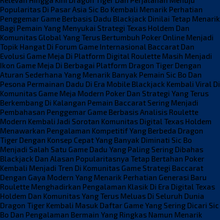
Popularitas Di Pasar Asia
Sic Bo Kembali Menarik Perhatian
Penggemar Game Berbasis Dadu
Blackjack Dinilai Tetap Menarik
Bagi Pemain Yang Menyukai Strategi
Texas Holdem Dan
Komunitas Global Yang Terus Bertumbuh
Poker Online Menjadi
Topik Hangat Di Forum Game Internasional
Baccarat Dan
Evolusi Game Meja Di Platform Digital
Roulette Masih Menjadi
Ikon Game Meja Di Berbagai Platform
Dragon Tiger Dengan
Aturan Sederhana Yang Menarik Banyak Pemain
Sic Bo Dan
Pesona Permainan Dadu Di Era Mobile
Blackjack Kembali Viral Di
Komunitas Game Meja Modern
Poker Dan Strategi Yang Terus
Berkembang Di Kalangan Pemain
Baccarat Sering Menjadi
Pembahasan Penggemar Game Berbasis Analisis
Roulette
Modern Kembali Jadi Sorotan Komunitas Digital
Texas Holdem
Menawarkan Pengalaman Kompetitif Yang Berbeda
Dragon
Tiger Dengan Konsep Cepat Yang Banyak Diminati
Sic Bo
Menjadi Salah Satu Game Dadu Yang Paling Sering Dibahas
Blackjack Dan Alasan Popularitasnya Tetap Bertahan
Poker
Kembali Menjadi Tren Di Komunitas Game Strategi
Baccarat
Dengan Gaya Modern Yang Menarik Perhatian Generasi Baru
Roulette Menghadirkan Pengalaman Klasik Di Era Digital
Texas
Holdem Dan Komunitas Yang Terus Meluas Di Seluruh Dunia
Dragon Tiger Kembali Masuk Daftar Game Yang Sering Dicari
Sic
Bo Dan Pengalaman Bermain Yang Ringkas Namun Menarik